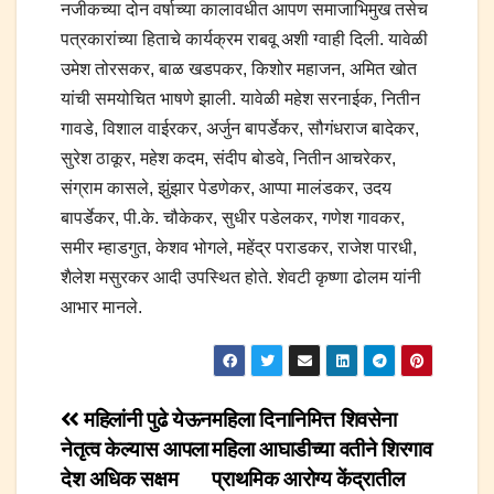
नजीकच्या दोन वर्षाच्या कालावधीत आपण समाजाभिमुख तसेच
पत्रकारांच्या हिताचे कार्यक्रम राबवू अशी ग्वाही दिली. यावेळी
उमेश तोरसकर, बाळ खडपकर, किशोर महाजन, अमित खोत
यांची समयोचित भाषणे झाली. यावेळी महेश सरनाईक, नितीन
गावडे, विशाल वाईरकर, अर्जुन बापर्डेकर, सौगंधराज बादेकर,
सुरेश ठाकूर, महेश कदम, संदीप बोडवे, नितीन आचरेकर,
संग्राम कासले, झुंझार पेडणेकर, आप्पा मालंडकर, उदय
बापर्डेकर, पी.के. चौकेकर, सुधीर पडेलकर, गणेश गावकर,
समीर म्हाडगुत, केशव भोगले, महेंद्र पराडकर, राजेश पारधी,
शैलेश मसुरकर आदी उपस्थित होते. शेवटी कृष्णा ढोलम यांनी
आभार मानले.
Post
महिलांनी पुढे येऊन
महिला दिनानिमित्त शिवसेना
नेतृत्व केल्यास आपला
महिला आघाडीच्या वतीने शिरगाव
navigation
देश अधिक सक्षम
प्राथमिक आरोग्य केंद्रातील