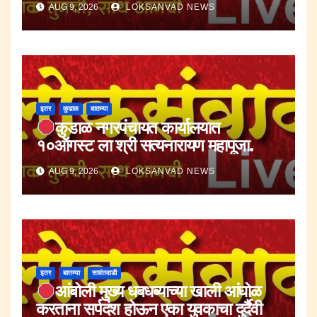
AUG 9, 2026
LOKSANVAD NEWS
इतर
कुडाळ
बातम्या
कुडाळ नगरपंचायत कार्यालयात
१०ऑगस्ट ला श्री सत्यनारायण महापूजा.
AUG 9, 2026
LOKSANVAD NEWS
इतर
बातम्या
सावंतवाडी
आंबोली मुख्य धबधब्याच्या खाली आंघोळ
करताना सर्पदंश होऊन एका युवकाचा दुर्दैवी