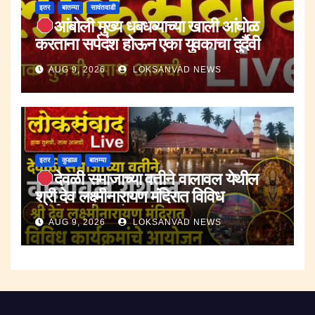
इतर
बातम्या
सावंतवाडी
आंबोली मुख्य धबधब्याच्या खाली आंघोळ
करताना सर्पदंश होऊन एका युवकाचा दुर्दैवी
मृत्यू.
AUG 9, 2026
LOKSANVAD NEWS
इतर
कुडाळ
बातम्या
देवळी समाजाच्या वतीने वालावल येथील
श्री देव लक्ष्मीनारायण मंदिरात विविध
कार्यक्रमांचे आयोजन.
AUG 9, 2026
LOKSANVAD NEWS