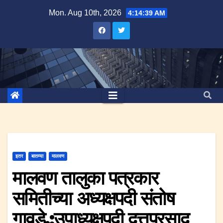
Skip
Mon. Aug 10th, 2026
4:14:40 AM
to
content
इतर
बातम्या
मालवण
मालवण तालुका पत्रकार
समितीच्या अध्यक्षपदी संतोष
गावडे.;उपाध्यक्षपदी दत्तप्रसाद