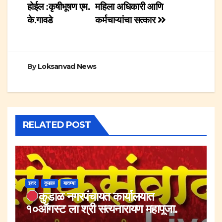
होईल :कृषीभूषण एम.
महिला अधिकारी आणि
के.गावडे
कर्मचाऱ्यांचा सत्कार
By
Loksanvad News
RELATED POST
इतर
कुडाळ
बातम्या
कुडाळ नगरपंचायत कार्यालयात
१०ऑगस्ट ला श्री सत्यनारायण महापूजा.