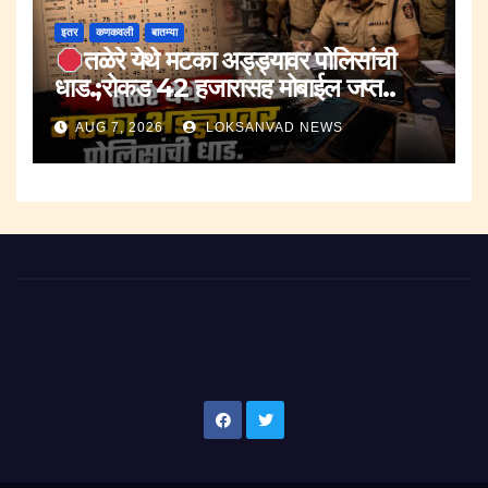
इतर
कणकवली
बातम्या
तळेरे येथे मटका अड्ड्यावर पोलिसांची
धाड.;रोकड 42 हजारासह मोबाईल जप्त..
AUG 7, 2026
LOKSANVAD NEWS