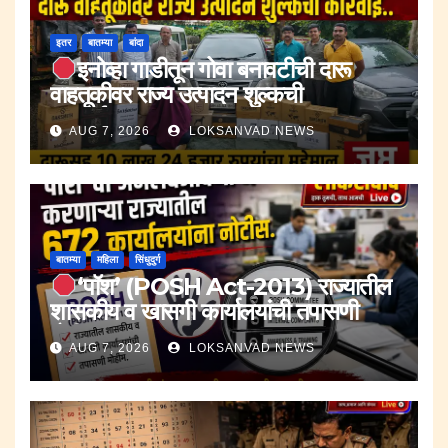
इतर
बातम्या
बांदा
इनोव्हा गाडीतून गोवा बनावटीची दारू
वाहतूकीवर राज्य उत्पादन शुल्कची
कारवाई.;दारूसह १० लाख २४ हजार रुपयांचा
AUG 7, 2026
LOKSANVAD NEWS
मुद्देमाल जप्त.
बातम्या
महिला
सिंधुदुर्ग
‘पॉश’ (POSH Act-2013) राज्यातील
शासकीय व खासगी कार्यालयांची तपासणी
मोहीम..
AUG 7, 2026
LOKSANVAD NEWS