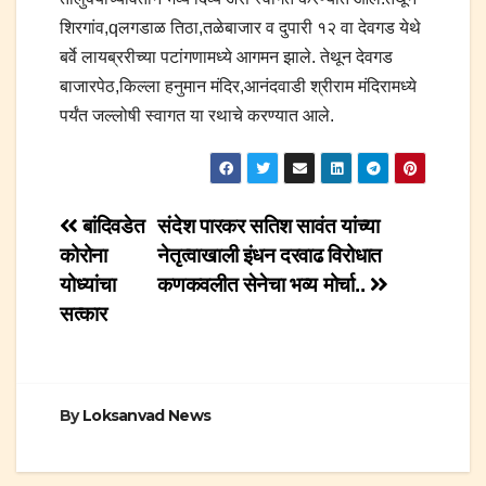
शिरगांव,qलगडाळ तिठा,तळेबाजार व दुपारी १२ वा देवगड येथे
बर्वे लायब्ररीच्या पटांगणामध्ये आगमन झाले. तेथून देवगड
बाजारपेठ,किल्ला हनुमान मंदिर,आनंदवाडी श्रीराम मंदिरामध्ये
पर्यंत जल्लोषी स्वागत या रथाचे करण्यात आले.
Post
बांदिवडेत
संदेश पारकर सतिश सावंत यांच्या
कोरोना
नेतृत्वाखाली इंधन दरवाढ विरोधात
navigation
योध्यांचा
कणकवलीत सेनेचा भव्य मोर्चा..
सत्कार
By
Loksanvad News