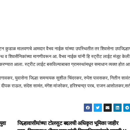
टन कुडाळ मालवणचे आमदार वैभव नाईक यांच्या उपस्थितीत तर शिवसेना उपजिल्हा
्थ व शिवसैनिकांच्या मागणीवरून आ. वैभव नाईक यांनी हि स्ट्रीट लाईट मंजूर केली
ण्यात आला. स्ट्रीट लाईट बसविल्याबाबत ग्रामस्थांमधून समाधान व्यक्त होत आह
रगावकर, युवासेना जिल्हा समन्वयक सुशील चिंदरकर, रुपेश पावसकर, नितीन सावं
ब, दीपक राऊत, संदेश सामंत, मंगेश मांजरेकर, हरिश्चन्द्र परब, राजन आसोलकर,स
ुवा
जिल्हावासीयांच्या टोलसुट बद्दलची अधिकृत भूमिका जाहीर