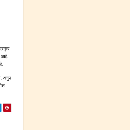
प्रमुख
 आहे.
े.
त, अनुप
तीश