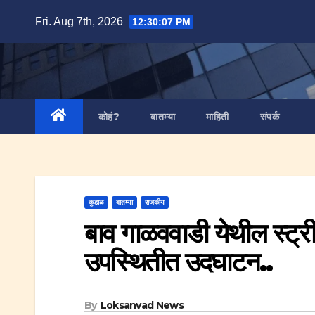
Skip
Fri. Aug 7th, 2026
12:30:08 PM
to
content
कोहं?
बातम्या
माहिती
संपर्क
कुडाळ
बातम्या
राजकीय
बाव गाळववाडी येथील स्ट्र
उपस्थितीत उदघाटन..
By
Loksanvad News