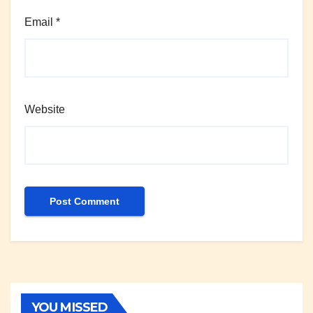
Email
*
Website
YOU MISSED