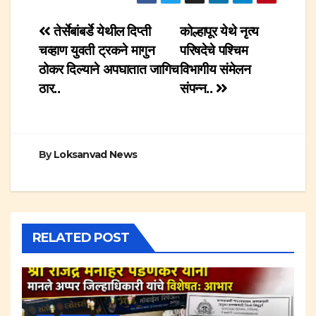
Post
तेर्सेबांबर्डे येथील दिप्ती
कोल्हापूर येथे नृत्य
चव्हाण युवती ट्रकने मागुन
परिषदेचे पश्चिम
navigation
ठोकर दिल्याने अपघातात जागिच
विभागीय संमेलन
ठार..
संपन्न..
By
Loksanvad News
RELATED POST