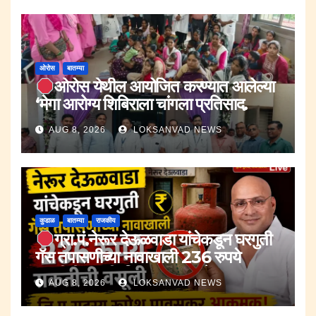
ओरोस
बातम्या
ओरोस येथील आयोजित करण्यात आलेल्या
‘मेगा आरोग्य शिबिराला चांगला प्रतिसाद.
AUG 8, 2026
LOKSANVAD NEWS
कुडाळ
बातम्या
राजकीय
ग्रा.पं.नेरूर देऊळवाडा यांचेकडून घरगुती
गॅस तपासणीच्या नावाखाली 236 रुपये
सक्तीची वसुली.;जि.प.सदस्य रूपेश पावसकर
AUG 8, 2026
LOKSANVAD NEWS
आक्रमक.