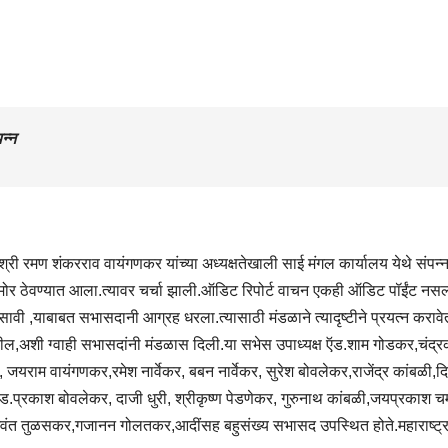
न्न
्ष श्री रमण शंकरराव वायंगणकर यांच्या अध्यक्षतेखाली साई मंगल कार्यालय येथे संपन्
समोर ठेवण्यात आला.त्यावर चर्चा झाली.ऑडिट रिपोर्ट वाचन एकही ऑडिट पॉईंट नसल्
असावी ,याबाबत सभासदानी आग्रह धरला.त्यासाठी मंडळाने त्यादृष्टीने प्रयत्न कराव
ील,अशी ग्वाही सभासदांनी मंडळास दिली.या सभेस उपाध्यक्ष ऍड.शाम गोडकर,चंद्र
जयराम वायंगणकर,रमेश नार्वेकर, बबन नार्वेकर, सुरेश बोवलेकर,राजेंद्र कांबळी,द
ड.प्रकाश बोवलेकर, दाजी धुरी, श्रीकृष्ण पेडणेकर, गुरुनाथ कांबळी,जयप्रकाश
ंत तुळसकर,गजानन गोलतकर,आदींसह बहुसंख्य सभासद उपस्थित होते.महाराष्ट्