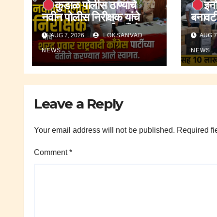
कुडाळ पोलीस ठाण्याचे
इनो
नवीन पोलीस निरीक्षक यांचे
बनावटी
शरद पवार राष्ट्रवादी काँग्रेस
राज्य 
AUG 7, 2026
LOKSANVAD
AUG 7
पार्टीच्या वतीने करण्यात आले
कारवा
स्वागत.
हजार रु
NEWS
NEWS
Leave a Reply
Your email address will not be published.
Required fi
Comment
*