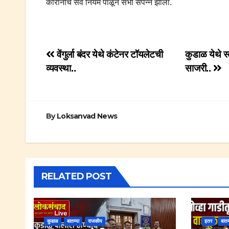
कोरोनाचे सर्व नियम पाळून सभा संपन्न झाली.
Post
वेंगुर्ला बंदर येथे कंटेनर टॉयलेटची
कुडाळ येथे स्
व्यवस्था..
साजरी..
navigation
By
Loksanvad News
RELATED POST
कुडाळ
बातम्या
राजकीय
इतर
बातम