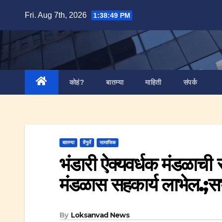
Skip
Fri. Aug 7th, 2026
1:38:50 PM
to
content
कोहं?
बातम्या
माहिती
संपर्क
बातम्या
वेंगुर्ले
सामाजिक
भंडारी ऐक्यवर्धक मंडळाची स्
मंडळास सहकार्य लाभेल.;सभ
By
Loksanvad News