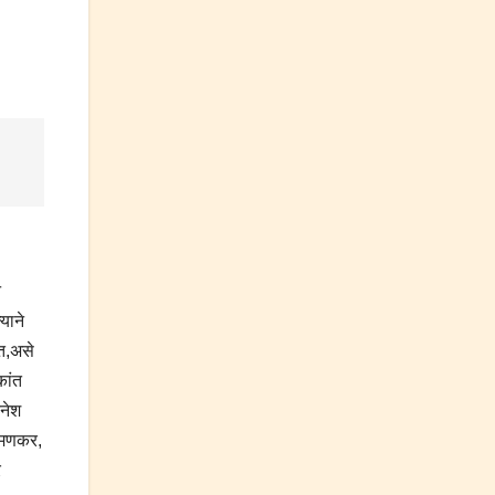
न
याने
ेत,असे
कांत
िनेश
 चमणकर,
र