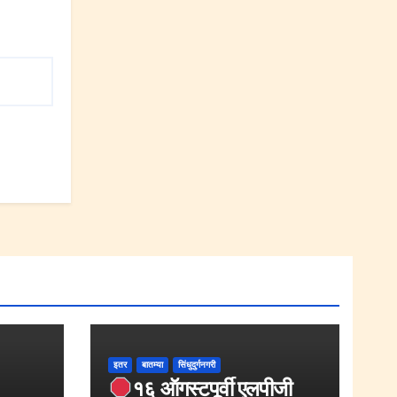
इतर
बातम्या
सिंधुदुर्गनगरी
१६ ऑगस्टपूर्वी एलपीजी