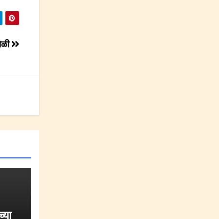
होळी
्या