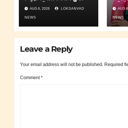
मधील महिला बाल रुग्णालय
समितीव
AUG 6, 2026
LOKSANVAD
AUG 6
आरोग्य यंत्रणा
नियुक्त
व्हँटिलेटरवर.;कुणाल
NEWS
NEWS
किनळेकर.
Leave a Reply
Your email address will not be published.
Required fi
Comment
*