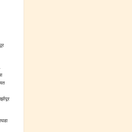
पूर
1
चा
मयत
्झापूर
उलघडा