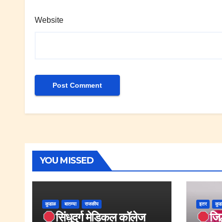
Website
YOU MISSED
कुडाळ
बातम्या
राजकीय
इतर
कुड
सिंधुदुर्ग मेडिकल कॉलेज
जि