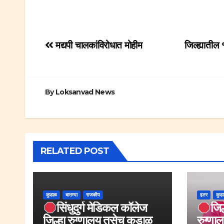
Post
मद्यपी चालकांविरोधात मोहीम
जिल्ह्यातील
navigation
By
Loksanvad News
RELATED POST
कुडाळ
बातम्या
राजकीय
इतर
कुड
सिंधुदुर्ग मेडिकल कॉलेज
जिल
जिल्हा रुग्णालय तसेच कुडाळ
रुग्णाल