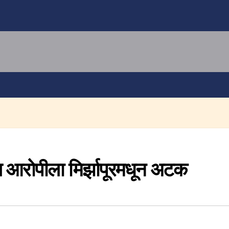
ील आरोपीला मिर्झापूरमधून अटक