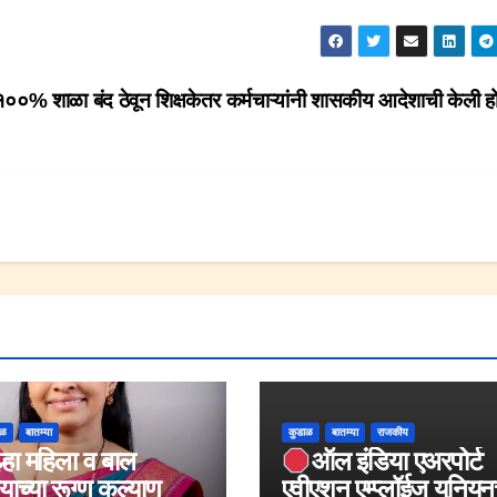
 १००% शाळा बंद ठेवून शिक्षकेतर कर्मचाऱ्यांनी शासकीय आदेशाची केली 
ाळ
बातम्या
कुडाळ
बातम्या
राजकीय
्हा महिला व बाल
ऑल इंडिया एअरपोर्ट
याच्या रूग्ण कल्याण
एवीएशन एम्प्लॉईज युनियनच