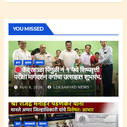
YOU MISSED
इतर
कुडाळ
बातम्या
केंद्रशाळा पिंगुळी नं १ येथे शिष्यवृत्ती
परीक्षा मार्गदर्शन वर्गाचा उत्साहात शुभारंभ.
AUG 8, 2026
LOKSANVAD NEWS
इतर
कणकवली
बातम्या