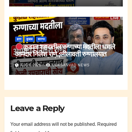
इतर
कुडाळ
बातम्या
कुडाळ शहरातील रुग्णाच्या मदतीला धावले
आमदार निलेश राणे.;लीलावती रुग्णालयात
केली उपचाराची सोय.
AUG 8, 2026
LOKSANVAD NEWS
Leave a Reply
Your email address will not be published.
Required