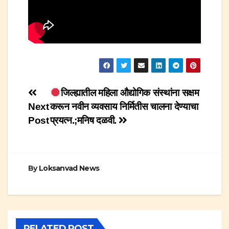
Post
जिल्ह्यातील महिला औद्योगिक संस्थांना सक्षम
Next
करून नवीन व्यवसाय निर्मितीस चालना देण्याचा
navigation
Post
प्रयत्न.;मनिष दळवी.
By
Loksanvad News
RELATED POST