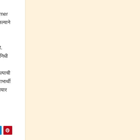
armer
ल्याने
े.
 निधी
ल्पाची
भार्थी
तयार