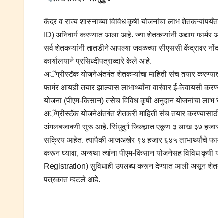
केंद्र व राज्य शासनाच्या विविध कृषी योजनांचा लाभ शेतकऱ्यां
ID) अनिवार्य करण्यात आला आहे. ज्या शेतकऱ्यांनी अद्याप फार्मर
सर्व शेतकऱ्यांनी तातडीने आपल्या जवळच्या सीएससी केंद्रावर न
कार्यालयाने प्रसिध्दीपत्राव्दारे केले आहे.
अॅग्रीस्टॅक योजनेअंतर्गत शेतकऱ्यांचा माहिती संच तयार करण्
फार्मर आयडी तयार झाल्यास लाभार्थ्यांना वारंवार ई-केवायसी कर
योजना (पीएम-किसान) तसेच विविध कृषी अनुदान योजनांचा लाभ 
अॅग्रीस्टॅक योजनेअंतर्गत शेतकरी माहिती संच तयार करण्यासाठी ड
अंमलबजावणी सुरू आहे. सिंधुदुर्ग जिल्ह्यात एकूण ३ लाख ३७ ह
सक्रिय आहेत. त्यापैकी आजअखेर ९४ हजार ६४५ लाभार्थ्यांचे फा
करून घ्यावा, अन्यथा त्यांना पीएम-किसान योजनेसह विविध कृषी
Registration) सुविधाही उपलब्ध करून देण्यात आली असून शेतक
पत्रकात म्हटले आहे.