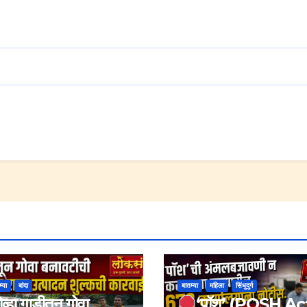
्या
बांदा
बातम्या
महिला
सिंधुदुर्ग
व्हा गाडीतून गोवा
‘पॉश’ (POSH Ac