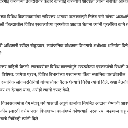
 दिरंगाई करणाऱ्या ठेकेदारांवर कठोर कारवाई करण्याचे आदेशही त्यांनी संबंधित अधिका
गाच्या विविध विकासकामांचा सविस्तर आढावा पालकमंत्री नितेश राणे यांच्या अध्यक्ष
ल्ह्यातील विविध प्रकल्पांच्या प्रगतीचा आढावा घेताना त्यांनी प्रलंबित कामे 
्यकारी अधिकारी रवींद्र खेबुडकर, सार्वजनिक बांधकाम विभागाचे अधीक्षक अभियंता दिन
े.
्तर माहिती घेतली. त्याचबरोबर विविध कारणांमुळे रखडलेल्या प्रकल्पांची स्थिती 
या. विशेषतः जागेचा प्रश्न, विविध विभागांच्या परवानग्या किंवा स्थानिक पातळीवरील
थानिक लोकप्रतिनिधी यांच्यासोबत बैठक घेण्याचे निर्देश त्यांनी दिले. अशा बैठकी
 भर देण्यात यावा, असेही त्यांनी स्पष्ट केले.
िकासकामांचा वेग मंदावू नये यासाठी अपूर्ण कामांचा नियमित आढावा घेण्याची आ
, शासकीय इमारती तसेच पत्तन विभागाच्या कामांमध्ये कोणत्याही प्रकारचा अडथळा राहू 
े निर्देशही त्यांनी दिले.