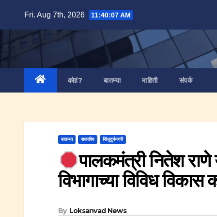
Skip
Fri. Aug 7th, 2026
11:40:08 AM
to
content
कोहं?
बातम्या
माहिती
संपर्क
बातम्या
राजकीय
सिंधुदुर्गनगरी
पालकमंत्री नितेश राणे
विभागाच्या विविध विकास क
By
Loksanvad News