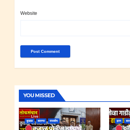
Website
YOU MISSED
कुडाळ
बातम्या
राजकीय
इतर
बातम
कुडाळ पोलीस ठाण्याचे
इनो