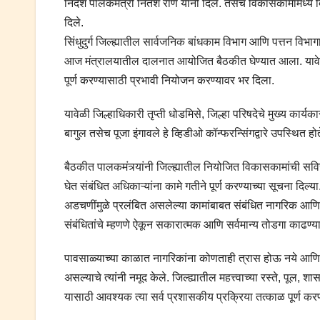
निर्देश पालकमंत्री नितेश राणे यांनी दिले. तसेच विकासकामांमध्ये
दिले.
सिंधुदुर्ग जिल्ह्यातील सार्वजनिक बांधकाम विभाग आणि पत्तन विभा
आज मंत्रालयातील दालनात आयोजित बैठकीत घेण्यात आला. यावेळी जि
पूर्ण करण्यासाठी प्रभावी नियोजन करण्यावर भर दिला.
यावेळी जिल्हाधिकारी तृप्ती धोडमिसे, जिल्हा परिषदेचे मुख्य कार
बागुल तसेच पूजा इंगावले हे व्हिडीओ कॉन्फरन्सिंगद्वारे उपस्थित होत
बैठकीत पालकमंत्र्यांनी जिल्ह्यातील नियोजित विकासकामांची सविस
घेत संबंधित अधिकाऱ्यांना कामे गतीने पूर्ण करण्याच्या सूचना दिल्
अडचणींमुळे प्रलंबित असलेल्या कामांबाबत संबंधित नागरिक आणि स्
संबंधितांचे म्हणणे ऐकून सकारात्मक आणि सर्वमान्य तोडगा काढण्यावर
पावसाळ्याच्या काळात नागरिकांना कोणताही त्रास होऊ नये आणि व
असल्याचे त्यांनी नमूद केले. जिल्ह्यातील महत्त्वाच्या रस्ते, पूल
यासाठी आवश्यक त्या सर्व प्रशासकीय प्रक्रिया तत्काळ पूर्ण करण्याच