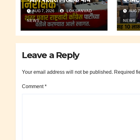
शरद पवार राष्ट्रवादी काँग्रेस
राज्य 
AUG 7, 2026
LOKSANVAD
AUG 7
पार्टीच्या वतीने करण्यात आले
कारवा
स्वागत.
हजार रु
NEWS
NEWS
Leave a Reply
Your email address will not be published.
Required fi
Comment
*