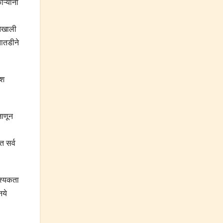
ऱ्यांना
तेखाली
तातडीने
ेश
जाणून
त सर्व
वश्यकता
नये