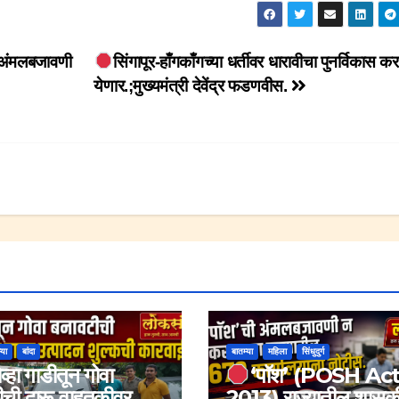
ी अंमलबजावणी
सिंगापूर-हाँगकाँगच्या धर्तीवर धारावीचा पुनर्विकास क
येणार.;मुख्यमंत्री देवेंद्र फडणवीस.
्या
बांदा
बातम्या
महिला
सिंधुदुर्ग
व्हा गाडीतून गोवा
‘पॉश’ (POSH Act
ची दारू वाहतूकीवर
2013) राज्यातील शासक