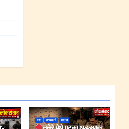
इतर
कणकवली
बातम्या
t-
तळेरे येथे मटका अड्ड्यावर