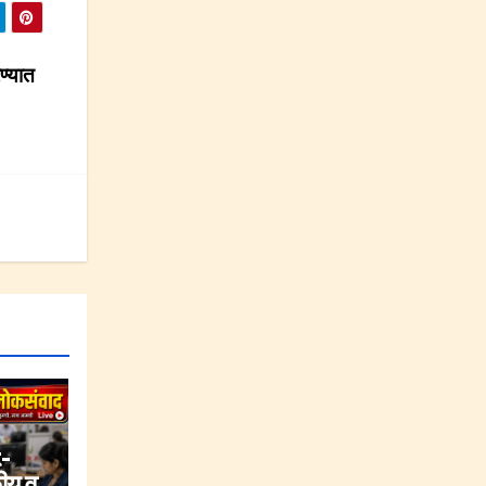
रण्यात
-
ीय व