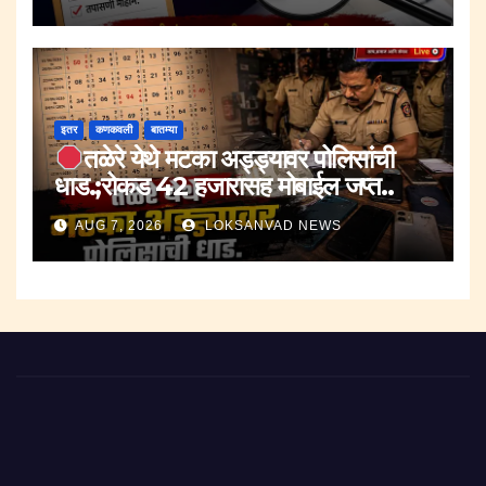
इतर
कणकवली
बातम्या
तळेरे येथे मटका अड्ड्यावर पोलिसांची
धाड.;रोकड 42 हजारासह मोबाईल जप्त..
AUG 7, 2026
LOKSANVAD NEWS