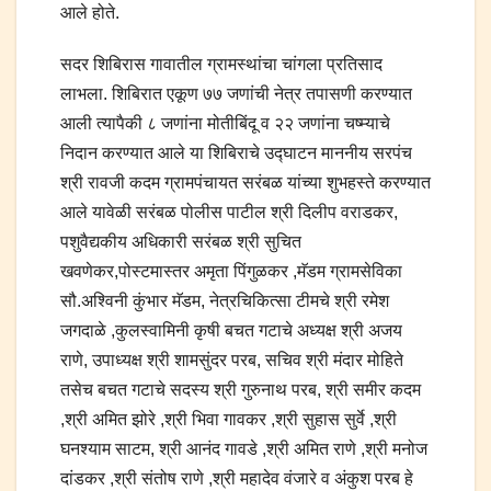
आले होते.
सदर शिबिरास गावातील ग्रामस्थांचा चांगला प्रतिसाद
लाभला. शिबिरात एकूण ७७ जणांची नेत्र तपासणी करण्यात
आली त्यापैकी ८ जणांना मोतीबिंदू व २२ जणांना चष्म्याचे
निदान करण्यात आले या शिबिराचे उद्घाटन माननीय सरपंच
श्री रावजी कदम ग्रामपंचायत सरंबळ यांच्या शुभहस्ते करण्यात
आले यावेळी सरंबळ पोलीस पाटील श्री दिलीप वराडकर,
पशुवैद्यकीय अधिकारी सरंबळ श्री सुचित
खवणेकर,पोस्टमास्तर अमृता पिंगुळकर ,मॅडम ग्रामसेविका
सौ.अश्विनी कुंभार मॅडम, नेत्रचिकित्सा टीमचे श्री रमेश
जगदाळे ,कुलस्वामिनी कृषी बचत गटाचे अध्यक्ष श्री अजय
राणे, उपाध्यक्ष श्री शामसुंदर परब, सचिव श्री मंदार मोहिते
तसेच बचत गटाचे सदस्य श्री गुरुनाथ परब, श्री समीर कदम
,श्री अमित झोरे ,श्री भिवा गावकर ,श्री सुहास सुर्वे ,श्री
घनश्याम साटम, श्री आनंद गावडे ,श्री अमित राणे ,श्री मनोज
दांडकर ,श्री संतोष राणे ,श्री महादेव वंजारे व अंकुश परब हे