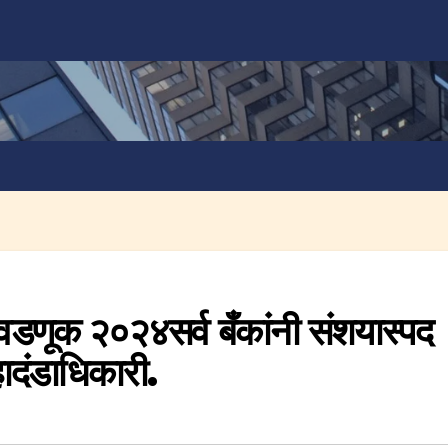
वडणूक २०२४सर्व बँकांनी संशयास्पद
्हादंडाधिकारी.