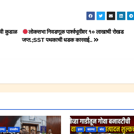
ची कुडाळ
लोकसभा निवडणूक पार्श्वभूमीवर १० लाखाची रोखड
जप्त.;SST पथकाची धडक कारवाई..
तम्या
राजकीय
इतर
बातम्या
बांदा