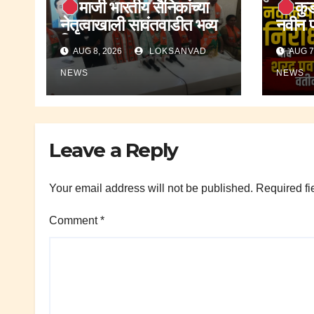
माजी भारतीय सैनिकांच्या
कुड
नेतृत्वाखाली सावंतवाडीत भव्य
नवीन प
तिरंगा यात्रा 2026
शरद पवा
AUG 8, 2026
LOKSANVAD
AUG 7
पार्टीच
स्वागत
NEWS
NEWS
Leave a Reply
Your email address will not be published.
Required fi
Comment
*