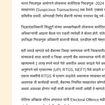
भारत निवडणूक आयोगाने लोकसभा सार्वत्रिक निवडणुक -2024 चा 
व्यवहारावर (Suspicious Transactions) लक्ष ठेवावे. एखाद्या खात्
समितीस दयावी. कोणताही निर्णय बॅंकांनी त्यांच्या स्‍तरावर घेवू नये
जिल्हादंडाधिकारी सिंधुदुर्ग यांच्या अध्‍यक्षतेखाली लोकसभा सार्वत
अधिकाऱ्यांची आढावा बैठक पार पडली त्यावेळी ते बोलत होते. यावे
उपजिल्हा निवडणुक अधिकारी बालाजी शेवाळे, एलडीएम श्री मेश्र
श्री तावडे म्हणाले सर्व बॅंकाच्‍या जिल्‍हा समन्‍वयक यांनी जिल्‍हया
यांच्याकडे सादा करावी व जिल्‍हा अग्रणी बॅंक व्‍यवस्‍थापक यांनी
खात्‍यामध्‍ये 1 लाख रुपये भरले गेले असतील अथवा काढले गेले 
अनुषंगाने सर्व प्रकारच्‍या (UPI, RTGS, NEFT) पैसे काढणे व पै
एकाच व्‍यक्‍तीचे RTGS चे प्रमाण वाढलेले असल्‍यास त्‍याबाबत म
आवश्‍यक ती कार्यवाही करावी, बॅंकाच्‍या नियमित व्‍यवहारांवर कोण
अथवा अडथळा होणार नाही याची काळजी घ्‍यावी असेही ते म्हणाले
पोलिस अधिक्षक सौरभ अग्रवाल यांनी Electoral Offence मधील मा