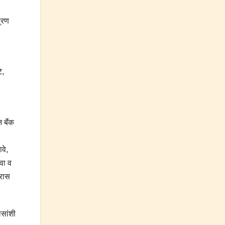
त्रण
े,
बॅं‍क
वे,
वा व
्रास
िसांशी