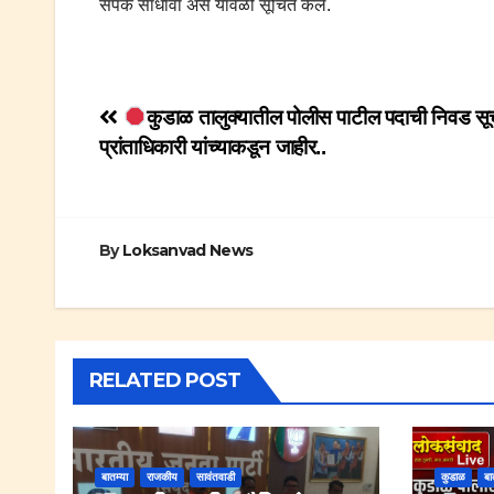
संपर्क साधावा असे यावेळी सूचित केले.
Post
कुडाळ तालुक्यातील पोलीस पाटील पदाची निवड सू
प्रांताधिकारी यांच्याकडून जाहीर..
navigation
By
Loksanvad News
RELATED POST
बातम्या
राजकीय
सावंतवाडी
कुडाळ
बा