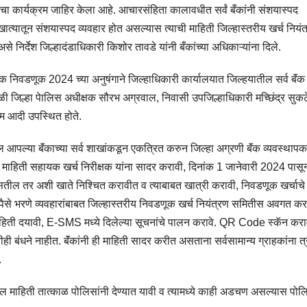
कार्यक्रम जाहिर केला आहे. आचारसंहिता कालावधीत सर्वं बँकांनी संशयास्पद
यातून संशयास्‍पद व्‍यवहार होत असल्यास त्‍याची माहिती जिल्‍हास्‍तरीय खर्च नियं
 असे निर्देश जिल्हादंडाधिकारी किशोर तावडे यांनी बँकांच्या अधिकाऱ्यांना दिले.
्रिक निवडणूक 2024 च्‍या अनुषंगाने जिल्‍हाधिकारी कार्यालयात जिल्‍हयातील सर्व बॅंक
ळी जिल्हा पेालिस अधीक्षक सौरभ अग्रवाल, निवासी उपजिल्हाधिकारी मच्छिंद्र सुकट
ाम आदी उपस्थित होते.
तील आपल्‍या बॅंकाच्‍या सर्व शाखांकडून एकत्रि‍त करुन जिल्‍हा अग्रणी बॅंक व्‍यवस्‍थापक
 ती माहिती सहायक खर्च निरीक्षक यांना सादर करावी, दिनांक 1 जानेवारी 2024 पासून 
असतील तर अशी खाते निश्चित करावीत व त्‍याबाबत खात्री करावी, निवडणूक खर्चाचे
से भरणे व्‍यवहारांबाबत जिल्‍हास्‍तरीय निवडणूक खर्च नियंत्रण समितीस अवगत करा
ाहिती दयावी, E-SMS मध्‍ये दिलेल्‍या सूचनांचे पालन करावे. QR Code स्‍कॅन करा
तीही बंधने नाहीत. बॅंकांनी ही माहिती सादर करीत असताना सर्वसामान्‍य ग्राहकांना त
.
हिती तात्‍काळ पोलिसांनी देण्यात यावी व त्‍यामध्‍ये काही अडचण असल्‍यास पोल