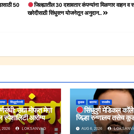
डासाठी 50
जिल्ह्यातील 30 दशावतार कंपन्यांना मिळणार वाहन व स
खरेदीसाठी सिंधुरत्न योजनेतून अनुदान..
तम्या
सिंधुदुर्गनगरी
कुडाळ
बातम्या
राजकीय
र्णसंधी: उद्या मोफत मेगा
सिंधुदुर्ग मेडिकल कॉल
 स्पेशालिटी आरोग्य
जिल्हा रुग्णालय तसेच कु
 शिबिर.;नागरिकांनी या
मधील महिला बाल रुग्णाल
, 2026
LOKSANVAD
AUG 6, 2026
LOKSANV
 लाभ घ्यावा.
आरोग्य यंत्रणा