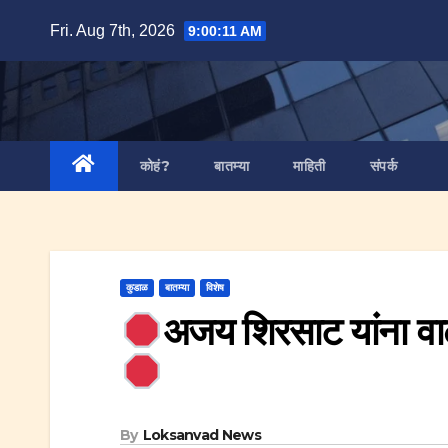
Skip
Fri. Aug 7th, 2026
9:00:12 AM
to
content
कोहं?
बातम्या
माहिती
संपर्क
कुडाळ
बातम्या
विशेष
अजय शिरसाट यांना वाढ
By
Loksanvad News