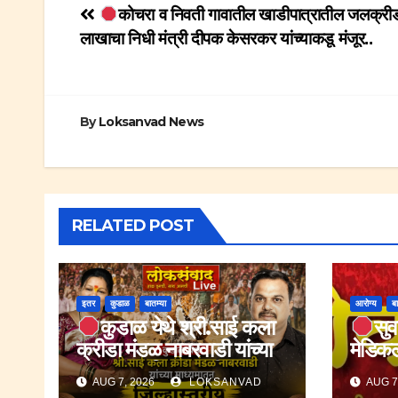
Post
कोचरा व निवती गावातील खाडीपात्रातील जलक्री
लाखाचा निधी मंत्री दीपक केसरकर यांच्याकडू मंजूर..
navigation
By
Loksanvad News
RELATED POST
इतर
कुडाळ
बातम्या
आरोग्य
बा
कुडाळ येथे श्री.साई कला
सुव
क्रीडा मंडळ नाबरवाडी यांच्या
मेडिकल
माध्यमातून जिल्हास्तरीय नारळ
तपासणी
AUG 7, 2026
LOKSANVAD
AUG 7
लढविणे स्पर्धा.
संधीचा