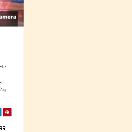
ळेकर
ून
गेबा
 २२