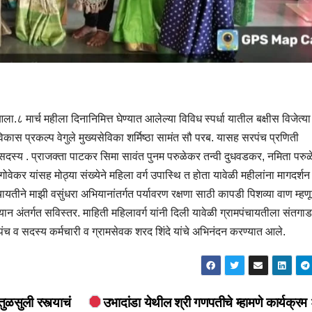
८ मार्च महीला दिनानिमित्त घेण्यात आलेल्या विविध स्पर्धा यातील बक्षीस विजेत्या
कास प्रकल्प वेगुले मुख्यसेविका शर्मिष्ठा सामंत सौ परब. यासह सरपंच प्रणिती
सदस्य . प्राजक्ता पाटकर सिमा सावंत पुनम परुळेकर तन्वी दुधवडकर, नमिता परु
 गोवेकर यांसह मोठ्या संख्येने महिला वर्ग उपास्थि त होता यावेळी महीलांना मागदर्शन
ायतीने माझी वसुंधरा अभियानांतर्गत पर्यावरण रक्षणा साठी कापडी पिशव्या वाण म्हण
अंतर्गत सविस्तर. माहिती महिलावर्ग यांनी दिली यावेळी ग्रामपंचायतीला संतगाड
ंच व सदस्य कर्मचारी व ग्रामसेवक शरद शिंदे यांचे अभिनंदन करण्यात आले.
तुळसुली रस्त्याचं
उभादांडा येथील श्री गणपतीचे म्हामणे कार्यक्रम