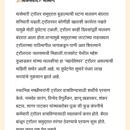
लोकसंवाद /- मालवण.
मासेमारी ट्रॉलर समुद्रात बुडाल्याची घटना मालवण बंदरात
शनिवारी घडली.ट्रॉलरवर कोणीही खलाशी कार्यरत नव्हते
यामुळे मोठी दुर्घटना टळली. ट्रॉलर काही दिवसांपूर्वी मालवण
बंदरात आला होता.वाऱ्यामुळे समुद्राच्या लाटांच्या तडाख्यात
ट्रॉलरच्या पाठिमागील भागाकडून पाणी आत शिरल्याने
ट्रॉलरला जलसमाधी मिळाली.राजकोट येथील महेश
दुधवडकर यांच्या मालकीचा हा ‘महादेवेश्वर’ ट्रॉलर असल्याची
माहिती समोर आली आहे. या दुर्घटनेत सुमारे पंधरा लाख
रूपयांचे नुकसान झाले आहे.
स्थानिक मच्छीमारांनी ट्रॉलर वाचविण्यासाठी शर्थीचे प्रयत्न
केले. नामदेव सारंग, विनोद वेंगुर्लेकर, ज्ञानू खडपकर, शंकर
बटाव, सागर पाटकर यांच्याबरोबर पूजा सी फुड कंपनीचे
कर्मचारी ट्रॉलर वाचविण्यासाठी मदतकार्य करत होते. बॅरल
बांधून ट्रॉलर समुद्रात तरंगत ठेवण्याचे प्रयत्न सुरू होते.
मात्र त्यात यश येत नव्हते.