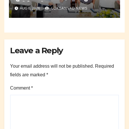
यांची नियुक्ती.
AUG 6, 2026
LOKSANVAD NEWS
Leave a Reply
Your email address will not be published.
Required
fields are marked
*
Comment
*