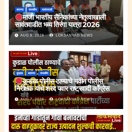
बातम्या
राजकीय
सावंतवाडी
माजी भारतीय सैनिकांच्या नेतृत्वाखाली
सावंतवाडीत भव्य तिरंगा यात्रा 2026
AUG 8, 2026
LOKSANVAD NEWS
कुडाळ
बातम्या
राजकीय
कुडाळ पोलीस ठाण्याचे नवीन पोलीस
निरीक्षक यांचे शरद पवार राष्ट्रवादी काँग्रेस
पार्टीच्या वतीने करण्यात आले स्वागत.
AUG 7, 2026
LOKSANVAD NEWS