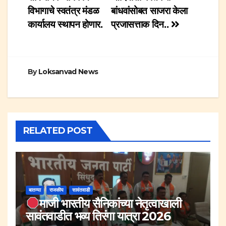
navigation
विभागाचे स्वतंत्र मंडळ
बांधवांसोबत साजरा केला
कार्यालय स्थापन होणार.
प्रजासत्ताक दिन..
By
Loksanvad News
RELATED POST
बातम्या
राजकीय
सावंतवाडी
माजी भारतीय सैनिकांच्या नेतृत्वाखाली
सावंतवाडीत भव्य तिरंगा यात्रा 2026