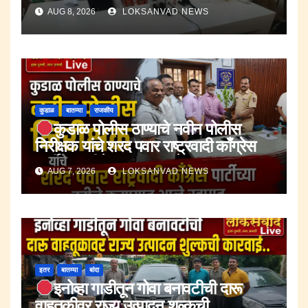
AUG 8, 2026
LOKSANVAD NEWS
कुडाळ
बातम्या
राजकीय
कुडाळ पोलीस ठाण्याचे नवीन पोलीस
निरीक्षक यांचे शरद पवार राष्ट्रवादी काँग्रेस
पार्टीच्या वतीने करण्यात आले स्वागत.
AUG 7, 2026
LOKSANVAD NEWS
इतर
बातम्या
बांदा
इनोव्हा गाडीतून गोवा बनावटीची दारू
वाहतूकीवर राज्य उत्पादन शुल्कची