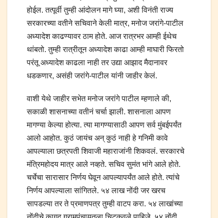
होईल. तत्पूर्वी तुम्ही आंदोलन मागे घ्या, अशी विनंती राज्य
सरकारच्या वतीने सचिवाने केली मात्र, मनोज जरांगे-पाटील
अध्यादेश काढण्यावर ठाम होते. आज रात्रभर आम्ही ईथेच
थांबतो. तुम्ही रात्रीतून अध्यादेश काढा आम्ही माघारी फिरतो
परंतू अध्यादेश काढला नाही तर उद्या आझाद मैदानावर
धडकणार, असंही जरांगे-पाटील यांनी जाहीर केलं.
वाशी येथे जाहीर सभेत मनोज जरांगे पाटील म्हणाले की,
सकाळी शासनाच्या वतीनं चर्चा झाली. शासनाला आपण
मागण्या केल्या होत्या. त्या मागण्यासाठी आपण सर्व मुंबईपर्यंत
आलो आहोत. कुठं जायंच अन् कुठं नाही हे गनिमी कावे
आपल्याला छत्रपती शिवाजी महाराजांनी शिकवलं. सरकारचे
मंत्रिमहोदय मात्र आले नव्हते. सचिव सुमंत भांगे आले होते.
चर्चेचा सारासार निर्णय घेवून आपल्यापर्यंत आले होते. त्यांचे
निर्णय आपल्याला सांगितले. ५४ लाख नोंदी जर खरच
सापडल्या तर ते प्रमाणपत्र तुम्ही वाटप करा. ५४ लाखांच्या
नोंदीचे कागद ग्रामपंचायतला चिटकवले पाहिजे. ५४ नोंदी