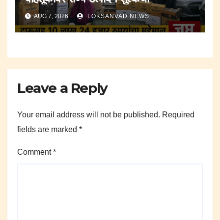
कारवाई.;दारूसह १० लाख २४ हजार रुपयांचा
AUG 7, 2026
LOKSANVAD NEWS
मुद्देमाल जप्त.
Leave a Reply
Your email address will not be published.
Required
fields are marked
*
Comment
*