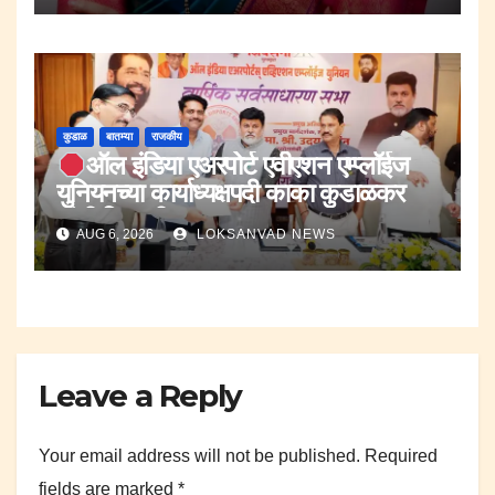
कुडाळ
बातम्या
राजकीय
ऑल इंडिया एअरपोर्ट एवीएशन एम्प्लॉईज
युनियनच्या कार्याध्यक्षपदी काका कुडाळकर
यांची नियुक्ती.
AUG 6, 2026
LOKSANVAD NEWS
Leave a Reply
Your email address will not be published.
Required
fields are marked
*