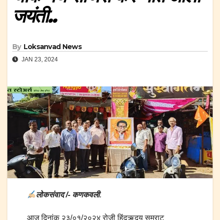
जयंती..
By
Loksanvad News
JAN 23, 2024
लोकसंवाद /- कणकवली
.
आज दिनांक २३/०१/२०२४ रोजी हिंदूऋदय सम्राट