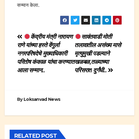
सन्मान केला.
Post
केंद्रीय मंत्री नारायण
सावंतवाडी मोती
राणे यांच्या हस्ते वेंगुर्ला
तलावातील असंख्य मासे
navigation
नगरपरिषदेचे मुख्याधिकारी
मृत्युमुखी पडल्याने
परितोष कंकाळ यांचा करण्यात
खळबळ,तळ्याच्या
आला सन्मान..
परिसरा
त
दुर्गंधी..
By
Loksanvad News
RELATED POST