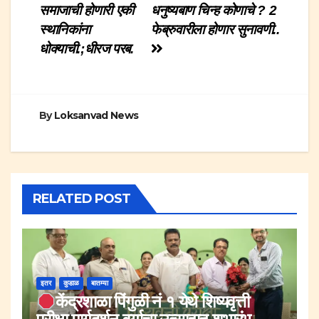
समाजाची होणारी एकी
धनुष्यबाण चिन्ह कोणाचे ? 2
navigation
स्थानिकांना
फेब्रुवारीला होणार सुनावणी..
धोक्याची.;धीरज परब.
By
Loksanvad News
RELATED POST
इतर
कुडाळ
बातम्या
केंद्रशाळा पिंगुळी नं १ येथे शिष्यवृत्ती