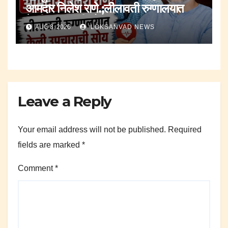
आमदार निलेश राणे.;लीलावती रुग्णालयात
केली उपचाराची सोय.
AUG 8, 2026
LOKSANVAD NEWS
Leave a Reply
Your email address will not be published.
Required
fields are marked
*
Comment
*