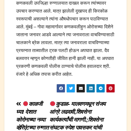
कणकवली उपजिल्हा रुग्णालयात दाखल करून त्यांच्यावर
उपचार करण्यात आले. मात्र झालेली दुखापद ही किरकोळ
स्वरूपाची असल्याने त्यांना औषधोपचार करून पाठविण्यात
आले. मुंबई – गोवा महामार्गावर कणकवलीहुन ओरोसच्या दिशेने
जाताना जनावर आडवे आल्याने त्या जनावराला वाचविण्यासाठी
चालकाने ब्रेक लावला. मात्र त्या जनावराला वाचविण्याच्या
प्रयत्नात ताब्यातील ट्रक पलटी होऊन अपघात झाला. दैव
बलवत्तर म्हणून कोणतीही जीवित हानी झाली नाही. या अपघात
प्रकरणी कणकवली पोलीस ठाण्याचे पोलीस हवालदार श्री.
वंजारे हे अधिक तपास करीत आहेत.
Post
काळजी
कुडाळ- मालवणमधून संजय
घ्या! देशात
आंग्रे लढवावी,शिवसेना
navigation
कोरोनाच्या नव्या
कार्यकर्त्यांची मागणी.;शिवसेना
व्हेरिएंटच्या रुग्णात
संघटक रुपेश पावसकर यांची