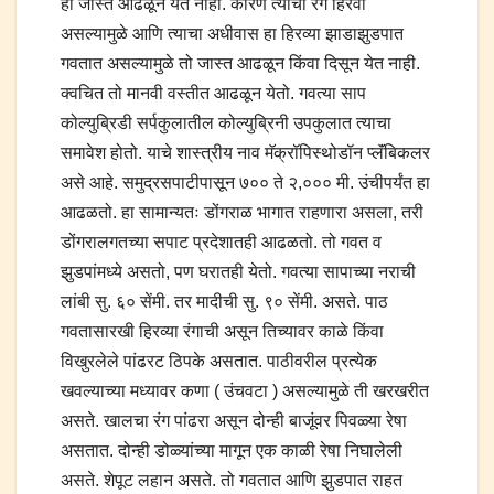
हा जास्त आढळून येत नाही. कारण त्याचा रंग हिरवा
असल्यामुळे आणि त्याचा अधीवास हा हिरव्या झाडाझुडपात
गवतात असल्यामुळे तो जास्त आढळून किंवा दिसून येत नाही.
क्वचित तो मानवी वस्तीत आढळून येतो. गवत्या साप
कोल्युब्रिडी सर्पकुलातील कोल्युब्रिनी उपकुलात त्याचा
समावेश होतो. याचे शास्त्रीय नाव मॅक्रॉपिस्थोडॉन प्लॅंबिकलर
असे आहे. समुद्रसपाटीपासून ७०० ते २,००० मी. उंचीपर्यंत हा
आढळतो. हा सामान्यतः डोंगराळ भागात राहणारा असला, तरी
डोंगरालगतच्या सपाट प्रदेशातही आढळतो. तो गवत व
झुडपांमध्ये असतो, पण घरातही येतो. गवत्या सापाच्या नराची
लांबी सु. ६० सेंमी. तर मादीची सु. ९० सेंमी. असते. पाठ
गवतासारखी हिरव्या रंगाची असून तिच्यावर काळे किंवा
विखुरलेले पांढरट ठिपके असतात. पाठीवरील प्रत्येक
खवल्याच्या मध्यावर कणा ( उंचवटा ) असल्यामुळे ती खरखरीत
असते. खालचा रंग पांढरा असून दोन्ही बाजूंवर पिवळ्या रेषा
असतात. दोन्ही डोळ्यांच्या मागून एक काळी रेषा निघालेली
असते. शेपूट लहान असते. तो गवतात आणि झुडपात राहत