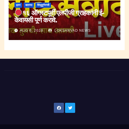
इतर
बातम्या
सिंधुदुर्गनगरी
१६ ऑगस्टपूर्वी एलपीजी ग्राहकांनी ई-
केवायसी पूर्ण करावे.
AUG 6, 2026
LOKSANVAD NEWS