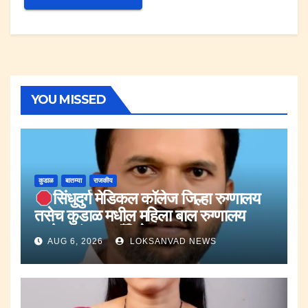
YOU MISSED
कुडाळ
बातम्या
राजकीय
सिंधुदुर्ग मेडिकल कॉलेज जिल्हा रुग्णालय
तसेच कुडाळ मधील महिला बाल रुग्णालय
आरोग्य यंत्रणा व्हँटिलेटरवर.;कुणाल
AUG 6, 2026
LOKSANVAD NEWS
किनळेकर.