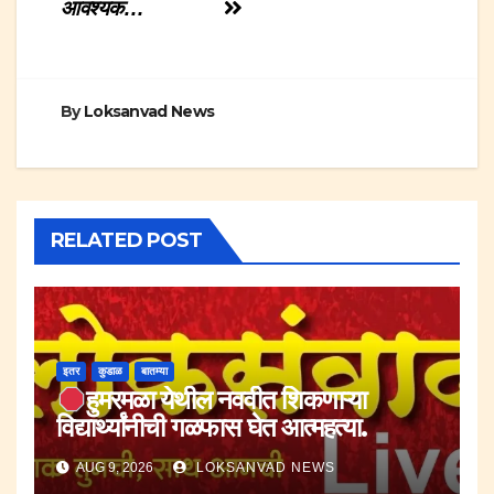
आवश्यक…
By
Loksanvad News
RELATED POST
इतर
कुडाळ
बातम्या
हुमरमळा येथील नववीत शिकणाऱ्या
विद्यार्थ्यांनीची गळफास घेत आत्महत्या.
AUG 9, 2026
LOKSANVAD NEWS