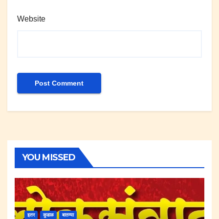
Website
YOU MISSED
इतर
कुडाळ
बातम्या