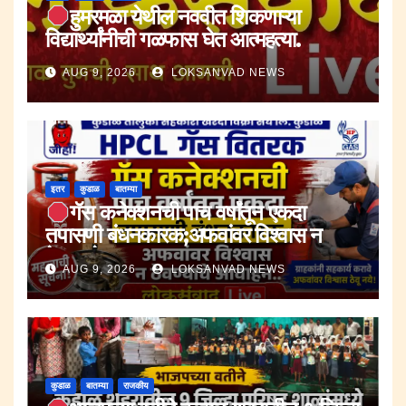
हुमरमळा येथील नववीत शिकणाऱ्या
विद्यार्थ्यांनीची गळफास घेत आत्महत्या.
AUG 9, 2026
LOKSANVAD NEWS
इतर
कुडाळ
बातम्या
गॅस कनेक्शनची पाच वर्षांतून एकदा
तपासणी बंधनकारक;अफवांवर विश्वास न
ठेवण्याचे आवाहन.
AUG 9, 2026
LOKSANVAD NEWS
कुडाळ
बातम्या
राजकीय