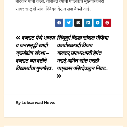
बांदेकर यांनी केली. याबाबत त्यांनी पालिकेचे मुख्याधिकारी
सागर साळुंखे यांना निवेदन देऊन लक्ष वेधले आहे.
Post
वजराट येथे भाजपा
सिंधुदुर्ग जिल्हा सोशल मीडिया
व जनसमृद्धी खादी
कार्याध्यक्षपदी विजय
navigation
ग्रामोद्योग संस्था –
गावकर,उपाध्यक्षपदी हेमंत
वजराट च्या वतीने
मराठे,अमित खोत मराठी
विद्यार्थ्यांचा गुणगौरव..
पत्रकार परिषदेकडून निवड..
By
Loksanvad News