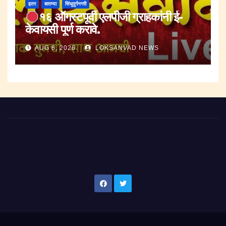
इतर
बातम्या
सिंधुदुर्गनगरी
१६ ऑगस्टपूर्वी एलपीजी ग्राहकांनी ई-
केवायसी पूर्ण करावे.
AUG 6, 2026
LOKSANVAD NEWS