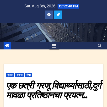
Skip
Sat. Aug 8th, 2026
11:52:41 PM
to
content
कुडाळ
बातम्या
विशेष
एक छत्री गरजू विद्यार्थ्यासाठी,दुर्ग
मावळा प्रतिष्ठानचा प्रयत्न..