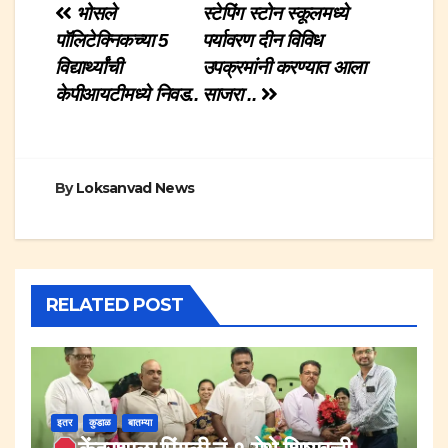
Post
भोसले
स्टेपिंग स्टोन स्कूलमध्ये
पॉलिटेक्निकच्या 5
पर्यावरण दीन विविध
navigation
विद्यार्थ्यांची
उपक्रमांनी करण्यात आला
केपीआयटीमध्ये निवड..
साजरा ..
By
Loksanvad News
RELATED POST
इतर
कुडाळ
बातम्या