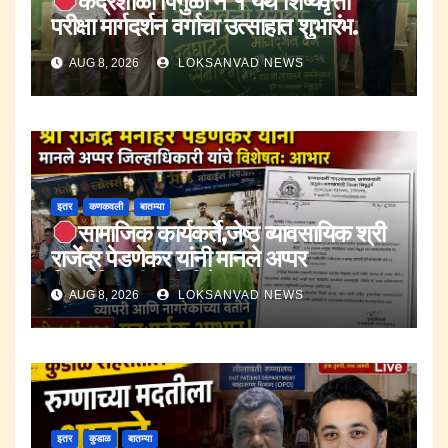
केंद्रशाळा पिंगुळी नं १ येथे शिष्यवृत्ती
परीक्षा मार्गदर्शन वर्गाचा उत्साहात शुभारंभ.
AUG 8, 2026
LOKSANVAD NEWS
इतर
कणकवली
बातम्या
सामाजिक कार्यकर्ते,जेष्ठ व्यावसायिक श्री
राजेंद्र पेडणेकर यांनी मानले अप्पर
जिल्हाधिकारी यांचे विषेशतः आभार.
AUG 8, 2026
LOKSANVAD NEWS
इतर
कुडाळ
बातम्या