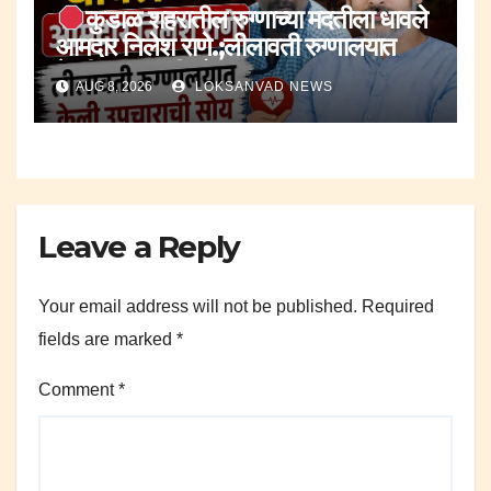
कुडाळ शहरातील रुग्णाच्या मदतीला धावले
आमदार निलेश राणे.;लीलावती रुग्णालयात
केली उपचाराची सोय.
AUG 8, 2026
LOKSANVAD NEWS
Leave a Reply
Your email address will not be published.
Required
fields are marked
*
Comment
*