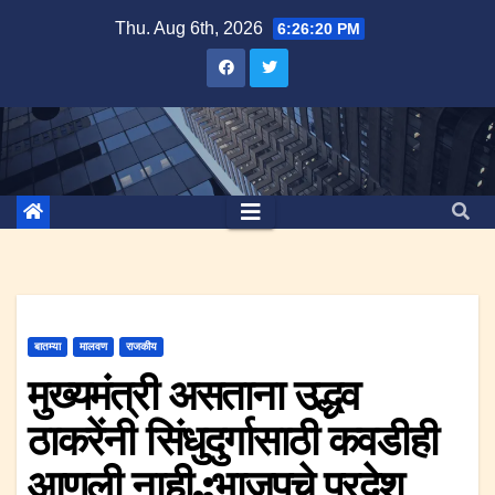
Skip
Thu. Aug 6th, 2026
6:26:20 PM
to
content
बातम्या
मालवण
राजकीय
मुख्यमंत्री असताना उद्धव
ठाकरेंनी सिंधुदुर्गासाठी कवडीही
आणली नाही.;भाजपचे प्रदेश