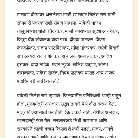
खासदार निलेश राणे यांनी पत्रकारांशी बोलताना केली.
मालवण दौऱ्यावर असलेल्या माजी खासदार निलेश राणे यांनी
सोमवारी पत्रकारांशी संवाद साधला. यावेळी भाजप
तालुकाध्यक्ष धोंडी चिंदरकर, माजी नगराध्यक्ष सुदेश आचरेकर,
जिल्हा बँक संचालक बाबा परब, दीपक पाटकर, विजय
केनवडेकर, संतोष साटविलकर, महेश मांजरेकर, खरेदी विक्री
संघ अध्यक्ष राजन गांवकर, संचालक आबा हडकर, आशिष
हडकर, दादा नाईक, मंदार लुडबे, ललित चव्हाण, सौरभ
ताम्हणकर, राकेश सावंत, निषय पालेकर यासह अन्य भाजप
पदाधिकारी उपस्थित होते.
यावेळी निलेश राणे म्हणाले, जिल्ह्यातील परिस्थिती आम्ही पाहून
होतो. मुख्यमंत्री असताना उद्धव ठाकरे येथे दौरा करून गेले.
मात्र जिल्ह्यासाठी कवडीही देऊ शकले नाही. येथील आमदार,
खासदारही फेल गेले. सरकारकडे निधी मागण्यात आणि
सरकारने त्यांची दखल घेण्यात ते कमी पडले. मात्र, आमचे
सरकार आले आणि कुडाळ, मालवणात गेल्या साडेआठ वर्षात