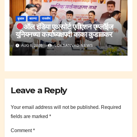
कुडाळ
बातम्या
राजकीय
ऑल इंडिया एअरपोर्ट एवीएशन एम्प्लॉईज
युनियनच्या कार्याध्यक्षपदी काका कुडाळकर
यांची नियुक्ती.
AUG 6, 2026
LOKSANVAD NEWS
Leave a Reply
Your email address will not be published.
Required
fields are marked
*
Comment
*