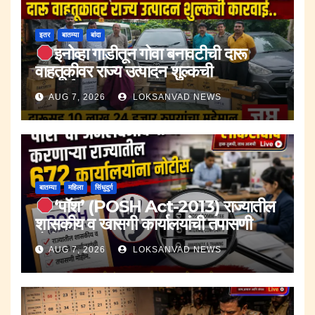
इतर
बातम्या
बांदा
इनोव्हा गाडीतून गोवा बनावटीची दारू
वाहतूकीवर राज्य उत्पादन शुल्कची
कारवाई.;दारूसह १० लाख २४ हजार रुपयांचा
AUG 7, 2026
LOKSANVAD NEWS
मुद्देमाल जप्त.
बातम्या
महिला
सिंधुदुर्ग
‘पॉश’ (POSH Act-2013) राज्यातील
शासकीय व खासगी कार्यालयांची तपासणी
मोहीम..
AUG 7, 2026
LOKSANVAD NEWS