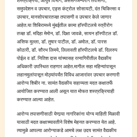
शस्त्रक्रिया, आयुष विभाग, असंसर्गजन्यरोग तपासणी,
समुपदेशन व उपचार, एड्स कंट्रोल सोसायटी, दंत चिकित्सा व
उपचार, मानसोपचारतज्ज्ञ तपासणी व उपचार केले जाणार
आहेत.या शिबिरामध्ये मुंबईतील कामा हॉस्पीटलचे स्त्रीरोग
तज्ज्ञ डॉ. मदिहा मेमोन, डॉ. दिक्षा जावळे, सायन हॉस्पीटल डॉ.
असिफ मुल्ला, डॉ. तुषार पाटील, डॉ. अमोल, डॉ. पारस
कोठारी, डॉ. सौरभ लिमये, लिलावती हॉस्पीटलचे डॉ. दिलरुप
पोईल व डॉ. नितिश दास यांच्यासह रत्नागिरीतील वैद्यकीय
अधिकारी उपस्थित राहणार आहेत.मागील सहा महिन्यांपासून
लहानमुलांपासून मोठ्यांपर्यंत विविध आजारांवर उपचार करणारी
आरोग्य शिबीर ना. सामंत वैद्यकीय सहाय्यता मदत कक्षातर्फे
आयोजित करण्यात आली असून यात मोफत शस्त्रक्रियाही
करण्यात आल्या आहेत.
आरोग्य तपासणीसाठी येणार्‍या नागरिकांना योग्य माहिती मिळावी
यासाठी मदत कक्षाच्यावतीने विशेष मेहनत करण्यात येत आहे.
त्यामुळे आपल्या आरोग्याकडे आमचे लक्ष उदय सामंत वैद्यकीय