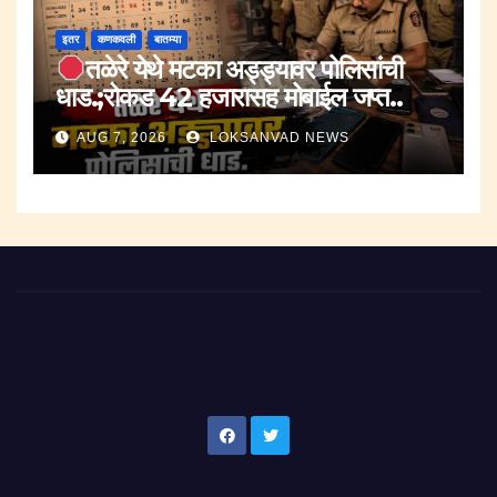
इतर
कणकवली
बातम्या
तळेरे येथे मटका अड्ड्यावर पोलिसांची
धाड.;रोकड 42 हजारासह मोबाईल जप्त..
AUG 7, 2026
LOKSANVAD NEWS