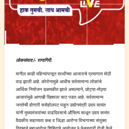
लोकसंवाद /- रत्नागिरी.
मागील काही महिन्यांपासून साथींच्या आजाराचे प्रमाणात मोठी
वाढ झाली आहे. कोरोनामुळे आधीच सर्वसामान्य लोकांचे
आर्थिक नियोजन डळमळीत झाले असल्याने, छोट्या-मोठ्या
आजारांमुळे आणखी खिशाला चाट पडत आहे. सर्वसामान्य
जनतेची होणारी ससेहोलपट पाहून उद्योगमंत्री उदय सामंत
यांनी मुख्यमंत्र्यांच्या वाढदिवसाचे औचित्य साधून उदय सामंत
वैद्यकीय सहाय्यता कक्ष व जिल्हा आरोग्य विभागाच्या संयुक्त
विद्यमाने महाआरोग्य शिबिराचे आयोजन 9 फेब्रुवारी रोजी केले