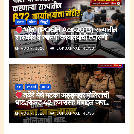
बातम्या
महिला
सिंधुदुर्ग
‘पॉश’ (POSH Act-2013) राज्यातील
शासकीय व खासगी कार्यालयांची तपासणी
मोहीम..
AUG 7, 2026
LOKSANVAD NEWS
इतर
कणकवली
बातम्या
तळेरे येथे मटका अड्ड्यावर पोलिसांची
धाड.;रोकड 42 हजारासह मोबाईल जप्त..
AUG 7, 2026
LOKSANVAD NEWS