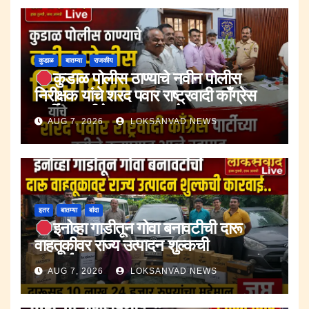
कुडाळ
बातम्या
राजकीय
कुडाळ पोलीस ठाण्याचे नवीन पोलीस
निरीक्षक यांचे शरद पवार राष्ट्रवादी काँग्रेस
पार्टीच्या वतीने करण्यात आले स्वागत.
AUG 7, 2026
LOKSANVAD NEWS
इतर
बातम्या
बांदा
इनोव्हा गाडीतून गोवा बनावटीची दारू
वाहतूकीवर राज्य उत्पादन शुल्कची
कारवाई.;दारूसह १० लाख २४ हजार रुपयांचा
AUG 7, 2026
LOKSANVAD NEWS
मुद्देमाल जप्त.