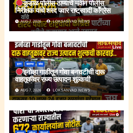
कुडाळ पोलीस ठाण्याचे नवीन पोलीस
निरीक्षक यांचे शरद पवार राष्ट्रवादी काँग्रेस
पार्टीच्या वतीने करण्यात आले स्वागत.
AUG 7, 2026
LOKSANVAD NEWS
इतर
बातम्या
बांदा
इनोव्हा गाडीतून गोवा बनावटीची दारू
वाहतूकीवर राज्य उत्पादन शुल्कची
कारवाई.;दारूसह १० लाख २४ हजार रुपयांचा
AUG 7, 2026
LOKSANVAD NEWS
मुद्देमाल जप्त.
बातम्या
महिला
सिंधुदुर्ग