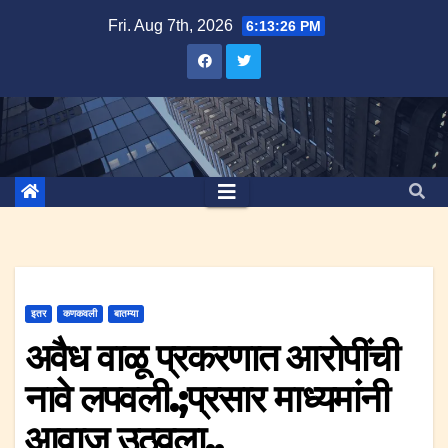
Skip
Fri. Aug 7th, 2026
6:13:26 PM
to
content
इतर
कणकवली
बातम्या
अवैध वाळू प्रकरणात आरोपींची
नावे लपवली.;प्रसार माध्यमांनी
आवाज उठवला..