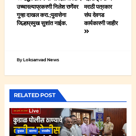
Post
उच्चारल्याप्रकरणी निलेश राणेंवर
मराठी पत्रकार
navigation
गुन्हा दाखल करा.;युवासेना
संघ देवगड
जिल्हाप्रमुख सुशांत नाईक.
कार्यकारणी जाहीर
By
Loksanvad News
RELATED POST
कुडाळ
बातम्या
राजकीय