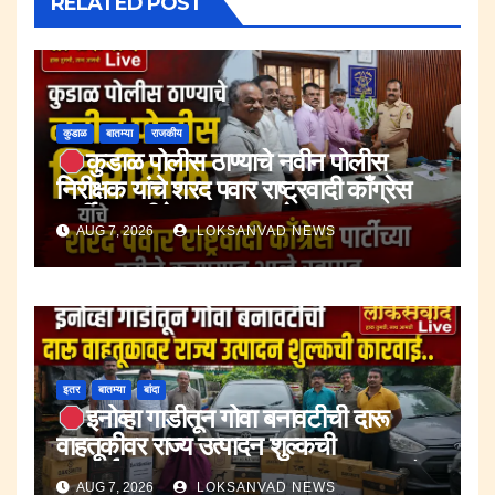
RELATED POST
कुडाळ
बातम्या
राजकीय
कुडाळ पोलीस ठाण्याचे नवीन पोलीस
निरीक्षक यांचे शरद पवार राष्ट्रवादी काँग्रेस
पार्टीच्या वतीने करण्यात आले स्वागत.
AUG 7, 2026
LOKSANVAD NEWS
इतर
बातम्या
बांदा
इनोव्हा गाडीतून गोवा बनावटीची दारू
वाहतूकीवर राज्य उत्पादन शुल्कची
कारवाई.;दारूसह १० लाख २४ हजार रुपयांचा
AUG 7, 2026
LOKSANVAD NEWS