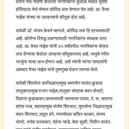
वतीने नाव नोंदणी केलेल्या नागरीकांना कुडाळ मधील सुयश
हॉस्पिटल येथे मोफत कोविड लस देण्यात येत आहे. आ. वैभव
नाईक यांच्या या उपक्रमाचे कौतुक होत आहे.
यावेळी डॉ. संजय केसरे म्हणाले, कोविड लस हि प्रभावशाली
आहे. कोरोना विरुद्ध लढण्यासाठी नागरिकांना संरक्षक ठरत
आहे. आ. वैभव नाईक यांनी ४५ वर्षांवरील नागरिकांना मोफत
लस देण्याचा केलेला उपक्रम कौतुकास्पद आहे. यामुळे गरीब
गरजुंना याचा लाभ होणार आहे. असे त्यांनी सांगत याप्रसंगी
आमदार वैभव नाईक यांचे पुष्पगुच्छ देऊन स्वागत केले.
यावेळी शिवसेना उपजिल्हाप्रमुख अमरसेन सावंत,कुडाळ
तालुकाप्रमुख राजन नाईक,तालुका संघटक बबन बोभाटे,
विकास कुडाळकर,उपसभापती जयभारत पालव, पं. स. सदस्या
श्रेया परब, शहरप्रमुख संतोष शिरसाट, युवासेना जिल्हाप्रमुख
मंदार शिरसाट,अतुल बंगे, नगरसेवक सचिन काळप, संजय
भोगटे, रुपेश पावसकर, श्रेया गवंडे, मेघा सुकी, नितीन सावंत,