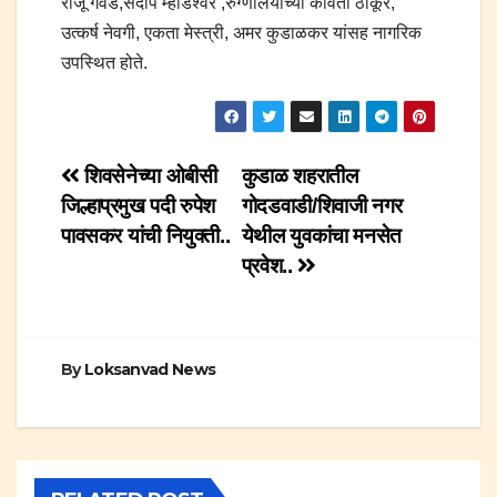
राजू गवंडे,संदीप म्हाडेश्वर ,रुग्णालयाच्या कविता ठाकूर,
उत्कर्ष नेवगी, एकता मेस्त्री, अमर कुडाळकर यांसह नागरिक
उपस्थित होते.
Post
शिवसेनेच्या ओबीसी
कुडाळ शहरातील
जिल्हाप्रमुख पदी रुपेश
गोदडवाडी/शिवाजी नगर
navigation
पावसकर यांची नियुक्ती..
येथील युवकांचा मनसेत
प्रवेश..
By
Loksanvad News