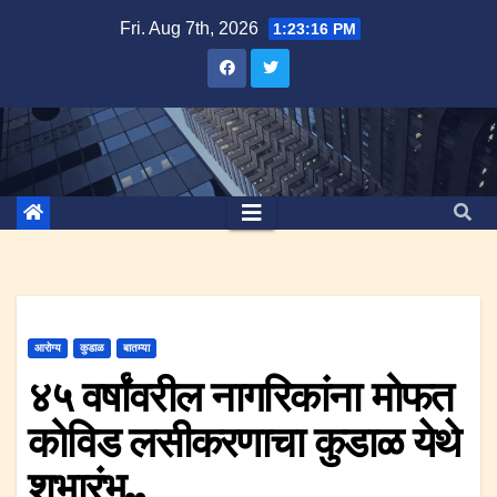
Skip
Fri. Aug 7th, 2026
1:23:17 PM
to
content
आरोग्य
कुडाळ
बातम्या
४५ वर्षांवरील नागरिकांना मोफत
कोविड लसीकरणाचा कुडाळ येथे
शुभारंभ..