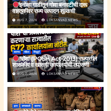
इनोव्हा गाडीतून गोवा बनावटीची दारू
वाहतूकीवर राज्य उत्पादन शुल्कची
कारवाई.;दारूसह १० लाख २४ हजार रुपयांचा
AUG 7, 2026
LOKSANVAD NEWS
मुद्देमाल जप्त.
बातम्या
महिला
सिंधुदुर्ग
‘पॉश’ (POSH Act-2013) राज्यातील
शासकीय व खासगी कार्यालयांची तपासणी
मोहीम..
AUG 7, 2026
LOKSANVAD NEWS
इतर
कणकवली
बातम्या