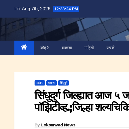
Skip
Fri. Aug 7th, 2026
12:33:25 PM
to
content
कोहं?
बातम्या
माहिती
संपर्क
आरोग्य
बातम्या
सिंधुदुर्ग
सिंधुदुर्ग जिल्ह्यात आज 
पॉझिटीव्ह.;जिल्हा शल्यचिक
By
Loksanvad News