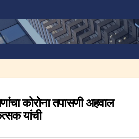
५ जणांचा कोरोना तपासणी अहवाल
ित्सक यांची