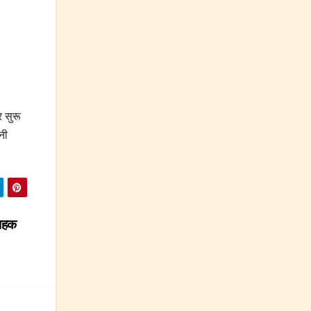
र सुरू
नी
राहक