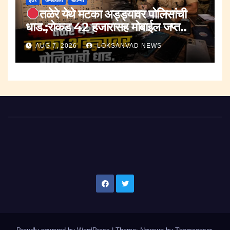
इतर
कणकवली
बातम्या
तळेरे येथे मटका अड्ड्यावर पोलिसांची
धाड.;रोकड 42 हजारासह मोबाईल जप्त..
AUG 7, 2026
LOKSANVAD NEWS