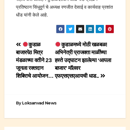
प्रतिष्ठान सिंधुदुर्ग चे अध्यक्ष रणजीत देसाई व कार्यवाह प्रशांत
धोंड यांनी केले आहे.
Post
कुडाळ
कुडाळमध्ये मोठी खळबळ!
बाजारपेठ मित्र
अभिनेत्री प्राजक्ता माळींच्या
navigation
मंडळाच्या वतीने 23
हस्ते उद्घाटन झालेल्या ‘आपला
जूनला रक्तदान
बाजार’ मॉलवर
शिबिराचे आयोजन…
एफएसएसएआयची धाड..
By
Loksanvad News