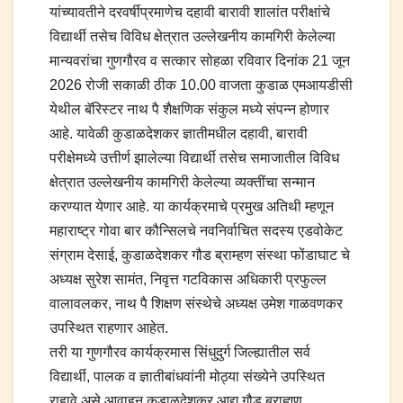
यांच्यावतीने दरवर्षीप्रमाणेच दहावी बारावी शालांत परीक्षांचे
विद्यार्थी तसेच विविध क्षेत्रात उल्लेखनीय कामगिरी केलेल्या
मान्यवरांचा गुणगौरव व सत्कार सोहळा रविवार दिनांक 21 जून
2026 रोजी सकाळी ठीक 10.00 वाजता कुडाळ एमआयडीसी
येथील बॅरिस्टर नाथ पै शैक्षणिक संकुल मध्ये संपन्न होणार
आहे. यावेळी कुडाळदेशकर ज्ञातीमधील दहावी, बारावी
परीक्षेमध्ये उत्तीर्ण झालेल्या विद्यार्थी तसेच समाजातील विविध
क्षेत्रात उल्लेखनीय कामगिरी केलेल्या व्यक्तींचा सन्मान
करण्यात येणार आहे. या कार्यक्रमाचे प्रमुख अतिथी म्हणून
महाराष्ट्र गोवा बार कौन्सिलचे नवनिर्वाचित सदस्य एडवोकेट
संग्राम देसाई, कुडाळदेशकर गौड ब्राम्हण संस्था फोंडाघाट चे
अध्यक्ष सुरेश सामंत, निवृत्त गटविकास अधिकारी प्रफुल्ल
वालावलकर, नाथ पै शिक्षण संस्थेचे अध्यक्ष उमेश गाळवणकर
उपस्थित राहणार आहेत.
तरी या गुणगौरव कार्यक्रमास सिंधुदुर्ग जिल्ह्यातील सर्व
विद्यार्थी, पालक व ज्ञातीबांधवांनी मोठ्या संख्येने उपस्थित
राहावे असे आवाहन कुडाळदेशकर आद्य गौड ब्राह्मण