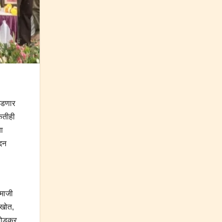
 घडणार
ितीही
या
ादन
,माजी
 खोत,
रोडकर,