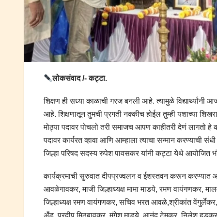
लोकसंवाद /- कट्टा.
शिक्षण ही सध्या काळाची गरज बनली आहे. त्यामुळे विद्यार्थ्यांनी आ
आहे. शिक्षणातून तुमची प्रगती नक्कीच होईल तुम्ही यशाच्या श
मोठ्या पदावर पोचलो तरी समाजच आपण काहीतरी देणं लागतो हे कायम 
पदावर कार्यरत व्हावा आणि आम्हाला त्याचा सन्मान करण्याची संधी
जिल्हा परिषद सदस्य रुपेश पावसकर यांनी कट्टा येथे आयोजित भंड
कार्यक्रमाची सुरुवात दीपप्रज्वलन व ईशस्तवन करून करण्यात आली. 
आवळेगावकर, माजी जिल्हाध्यक्ष मामा माडये, रमण वायंगणकर, मालवण 
जिल्हाध्यक्ष रमण वायंगणकर, सचिव भरत आवळे,श्रीकांत वेंगुर्ले
अँड. प्रदीप मिठबावकर, मंगेश माडये, आनंद टेमकर, निलेश हड