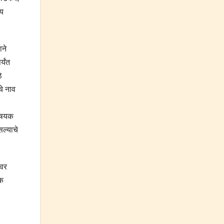
्य
ाने
्यंत
े
चे नाव
विषयक
सल्याचे
ावर
िक