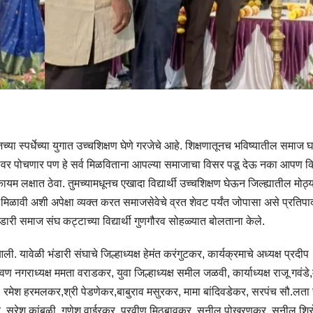
जच्या स्पर्धेच्या युगात उच्चशिक्षण घेणे गरजेचे आहे. शिक्षणातूनच भविष्यातील समाज
िखरावर पोचणार पण हे सर्व मिळविताना आपल्या समाजाचा विसर पडू देऊ नका आपण क
लक्षात ठेवा. तुमच्यामधूनच एखादा विद्यार्थी उच्चशिक्षण घेऊन जिल्ह्यातील मोठ्
 मिळावी अशी अपेक्षा व्यक्त करत समाजसेवेचे व्रत शेवट पर्यंत जोपासा असे प्रतिप
ारी समाज संघ कट्टाच्या विद्यार्थी गुणगौरव सोहळ्यात बोलताना केले.
यावेळी भंडारी संघाचे जिल्हाध्यक्ष हेमंत करंगुटकर, कार्यक्रमाचे अध्यक्ष प्रदीप
नगराध्यक्ष ममता वराडकर, युवा जिल्हाध्यक्ष समील जळवी, कार्याध्यक्ष राजू गवंडे
कर, रमेश हरमलकर,श्री पेडणेकर,बाबुराव मसुरकर, मामा बांदिवडेकर, सरपंच सौ.लता
कर, सुरेश कांबळी, गणेश वाईरकर, प्रवीण मिठबावकर, सुनील पोखरणकर, सुनील शि