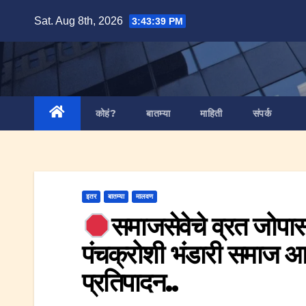
Skip
Sat. Aug 8th, 2026
3:43:41 PM
to
content
कोहं?
बातम्या
माहिती
संपर्क
इतर
बातम्या
मालवण
समाजसेवेचे व्रत जोपा
पंचक्रोशी भंडारी समाज आय
प्रतिपादन..