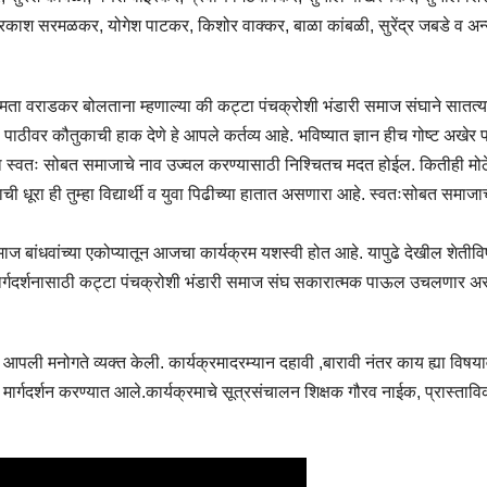
्रकाश सरमळकर, योगेश पाटकर, किशोर वाक्कर, बाळा कांबळी, सुरेंद्र जबडे व अन
ष ममता वराडकर बोलताना म्हणाल्या की कट्टा पंचक्रोशी भंडारी समाज संघाने सातत्य
ठीवर कौतुकाची हाक देणे हे आपले कर्तव्य आहे. भविष्यात ज्ञान हीच गोष्ट अखेर पर
ाला स्वतः सोबत समाजाचे नाव उज्वल करण्यासाठी निश्चितच मदत होईल. कितीही मोठ
रा ही तुम्हा विद्यार्थी व युवा पिढीच्या हातात असणारा आहे. स्वतःसोबत समाजा
माज बांधवांच्या एकोप्यातून आजचा कार्यक्रम यशस्वी होत आहे. यापुढे देखील शेती
च्या मार्गदर्शनासाठी कट्टा पंचक्रोशी भंडारी समाज संघ सकारात्मक पाऊल उचलणार अ
आपली मनोगते व्यक्त केली. कार्यक्रमादरम्यान दहावी ,बारावी नंतर काय ह्या विषय
 मार्गदर्शन करण्यात आले.कार्यक्रमाचे सूत्रसंचालन शिक्षक गौरव नाईक, प्रास्ताव