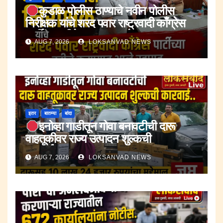
कुडाळ पोलीस ठाण्याचे नवीन पोलीस
निरीक्षक यांचे शरद पवार राष्ट्रवादी काँग्रेस
पार्टीच्या वतीने करण्यात आले स्वागत.
AUG 7, 2026
LOKSANVAD NEWS
इतर
बातम्या
बांदा
इनोव्हा गाडीतून गोवा बनावटीची दारू
वाहतूकीवर राज्य उत्पादन शुल्कची
कारवाई.;दारूसह १० लाख २४ हजार रुपयांचा
AUG 7, 2026
LOKSANVAD NEWS
मुद्देमाल जप्त.