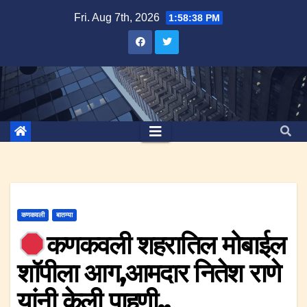
Skip
Fri. Aug 7th, 2026
1:58:38 PM
to
content
कणकवली
बातम्या
कणकवली शहरातिल मोबाईल
शॉपीला आग,आमदार नितेश राणे
यांनी केली पाहणी..