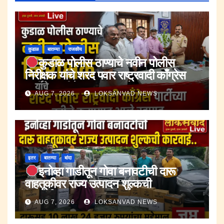
कुडाळ
बातम्या
राजकीय
कुडाळ पोलीस ठाण्याचे नवीन पोलीस
निरीक्षक यांचे शरद पवार राष्ट्रवादी काँग्रेस
पार्टीच्या वतीने करण्यात आले स्वागत.
AUG 7, 2026
LOKSANVAD NEWS
इतर
बातम्या
बांदा
इनोव्हा गाडीतून गोवा बनावटीची दारू
वाहतूकीवर राज्य उत्पादन शुल्कची
कारवाई.;दारूसह १० लाख २४ हजार रुपयांचा
AUG 7, 2026
LOKSANVAD NEWS
मुद्देमाल जप्त.