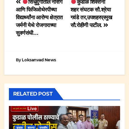
Post
सिंधुदुर्गातील नर्सिंग
कुडाळ शिवसेना
आणि फिजिओथेरपीच्या
शहर संघटक सौ.श्रेया
navigation
विद्यार्थ्यांना आरोग्य क्षेत्रात
गवंडे तर,उपशहरप्रमुख
जर्मनी येथे रोजगाराच्या
सौ.रोहीणी पाटील.
सुवर्णसंधी…
By
Loksanvad News
RELATED POST
कुडाळ
बातम्या
राजकीय