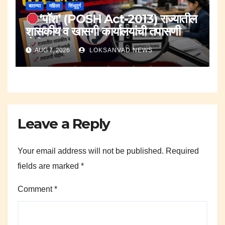
बातम्या
महिला
सिंधुदुर्ग
‘पॉश’ (POSH Act-2013) राज्यातील
शासकीय व खासगी कार्यालयांची तपासणी
मोहीम..
AUG 7, 2026
LOKSANVAD NEWS
Leave a Reply
Your email address will not be published.
Required
fields are marked
*
Comment
*