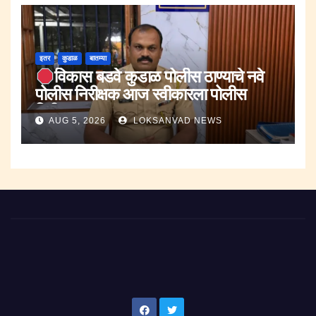
इतर
कुडाळ
बातम्या
विकास बडवे कुडाळ पोलीस ठाण्याचे नवे
पोलीस निरीक्षक आज स्वीकारला पोलीस
निरीक्षक पदाचा पदभार..
AUG 5, 2026
LOKSANVAD NEWS