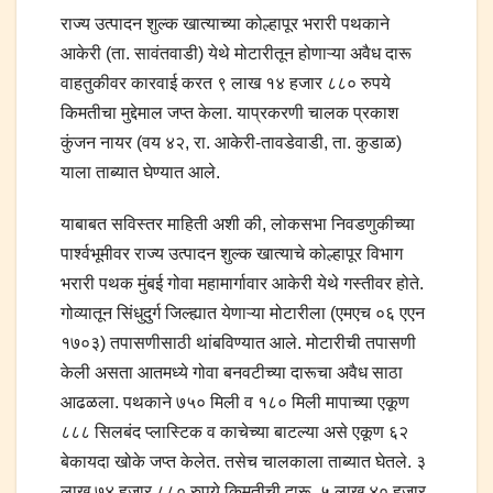
राज्य उत्पादन शुल्क खात्याच्या कोल्हापूर भरारी पथकाने
आकेरी (ता. सावंतवाडी) येथे मोटारीतून होणाऱ्या अवैध दारू
वाहतुकीवर कारवाई करत ९ लाख १४ हजार ८८० रुपये
किमतीचा मुद्देमाल जप्त केला. याप्रकरणी चालक प्रकाश
कुंजन नायर (वय ४२, रा. आकेरी-तावडेवाडी, ता. कुडाळ)
याला ताब्यात घेण्यात आले.
याबाबत सविस्तर माहिती अशी की, लोकसभा निवडणुकीच्या
पार्श्वभूमीवर राज्य उत्पादन शुल्क खात्याचे कोल्हापूर विभाग
भरारी पथक मुंबई गोवा महामार्गावार आकेरी येथे गस्तीवर होते.
गोव्यातून सिंधुदुर्ग जिल्ह्यात येणाऱ्या मोटारीला (एमएच ०६ एएन
१७०३) तपासणीसाठी थांबविण्यात आले. मोटारीची तपासणी
केली असता आतमध्ये गोवा बनवटीच्या दारूचा अवैध साठा
आढळला. पथकाने ७५० मिली व १८० मिली मापाच्या एकूण
८८८ सिलबंद प्लास्टिक व काचेच्या बाटल्या असे एकूण ६२
बेकायदा खोके जप्त केलेत. तसेच चालकाला ताब्यात घेतले. ३
लाख ७४ हजार ८८० रुपये किमतीची दारू, ५ लाख ४० हजार