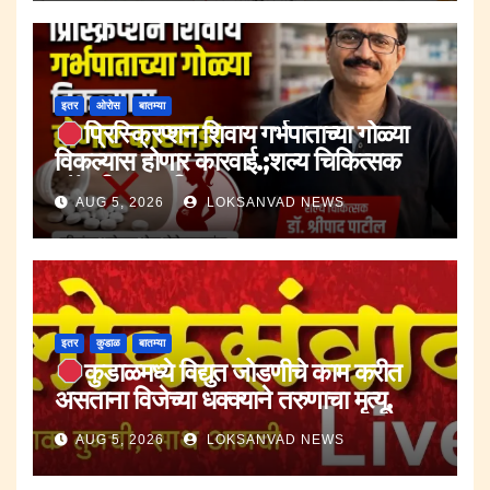
इतर
ओरोस
बातम्या
प्रिस्क्रिप्शन शिवाय गर्भपाताच्या गोळ्या
विकल्यास होणार कारवाई.;शल्य चिकित्सक
डॉ.श्रीपाद पाटील.
AUG 5, 2026
LOKSANVAD NEWS
इतर
कुडाळ
बातम्या
कुडाळमध्ये विद्युत जोडणीचे काम करीत
असताना विजेच्या धक्क्याने तरुणाचा मृत्यू.
AUG 5, 2026
LOKSANVAD NEWS