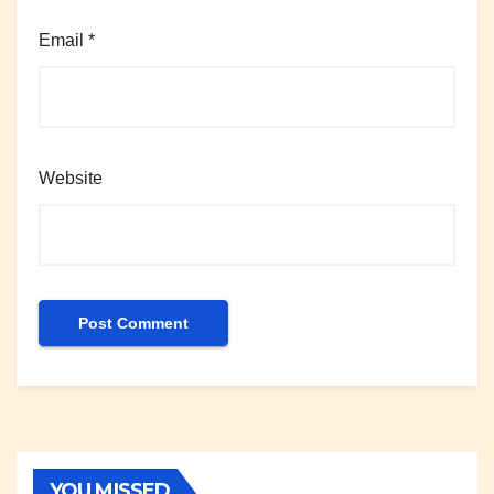
Email
*
Website
YOU MISSED