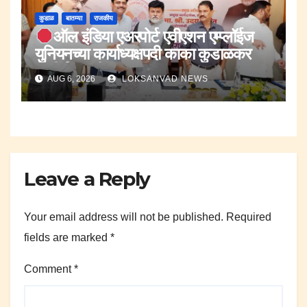
कुडाळ
बातम्या
राजकीय
ऑल इंडिया एअरपोर्ट एवीएशन एम्प्लॉईज
युनियनच्या कार्याध्यक्षपदी काका कुडाळकर
यांची नियुक्ती.
AUG 6, 2026
LOKSANVAD NEWS
Leave a Reply
Your email address will not be published.
Required
fields are marked
*
Comment
*