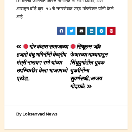
शिबिराचा जास्तीत जास्त नागरिकांनी लाभ घ्यावा, असे
आवाहन वॉर्ड क्र. १५ चे नगरसेवक उदय मांजरेकर यांनी केले
आहे.
Post
गोर बंजारा समाजाच्या
सिंधूरत्न जॉब
हजारो बंधू भगिनींनी केंद्रीय
फेअरच्या माध्यमातून
navigation
मंत्री नारायण राणे यांच्या
सिंधुदुर्गातील युवक –
उपस्थितीत केला भाजपमध्ये
युवतींनीना
प्रवेश..
सुवर्णसंधी.;अजय
गोंदावळे.
By
Loksanvad News