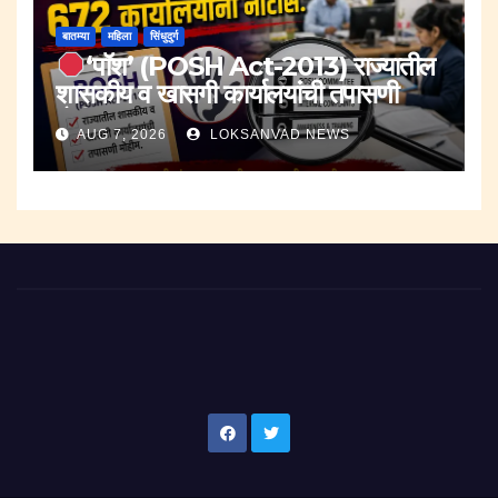
बातम्या
महिला
सिंधुदुर्ग
‘पॉश’ (POSH Act-2013) राज्यातील
शासकीय व खासगी कार्यालयांची तपासणी
मोहीम..
AUG 7, 2026
LOKSANVAD NEWS