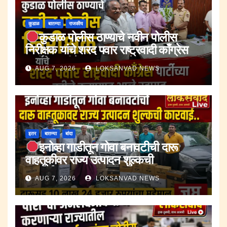
कुडाळ
बातम्या
राजकीय
कुडाळ पोलीस ठाण्याचे नवीन पोलीस
निरीक्षक यांचे शरद पवार राष्ट्रवादी काँग्रेस
पार्टीच्या वतीने करण्यात आले स्वागत.
AUG 7, 2026
LOKSANVAD NEWS
इतर
बातम्या
बांदा
इनोव्हा गाडीतून गोवा बनावटीची दारू
वाहतूकीवर राज्य उत्पादन शुल्कची
कारवाई.;दारूसह १० लाख २४ हजार रुपयांचा
AUG 7, 2026
LOKSANVAD NEWS
मुद्देमाल जप्त.