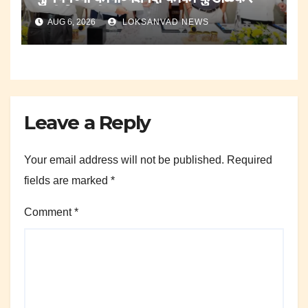
यांची नियुक्ती.
AUG 6, 2026
LOKSANVAD NEWS
Leave a Reply
Your email address will not be published.
Required
fields are marked
*
Comment
*