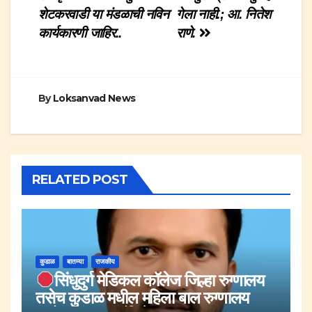
navigation
शेटकरवाडी या मंडळाची नविन
गेला नाही.; आ. नितेश
कार्यकारणी जाहिर..
राणे.
By
Loksanvad News
RELATED POST
कुडाळ
बातम्या
राजकीय
सिंधुदुर्ग मेडिकल कॉलेज जिल्हा रुग्णालय
तसेच कुडाळ मधील महिला बाल रुग्णालय