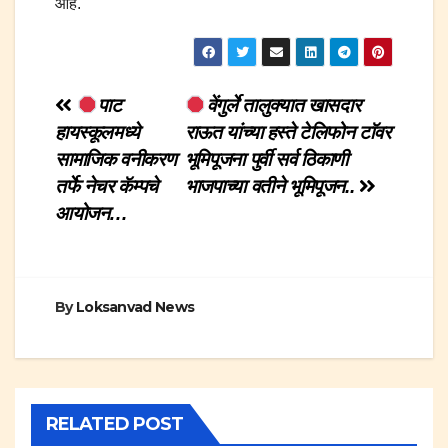
आहे.
Post
पाट
वेंगुर्ले तालुक्यात खासदार
हायस्कूलमध्ये
राऊत यांच्या हस्ते टेलिफोन टाॅवर
navigation
सामाजिक वनीकरण
भूमिपूजना पुर्वी सर्व ठिकाणी
तर्फे नेचर कॅम्पचे
भाजपाच्या वतीने भूमिपूजन..
आयोजन…
By
Loksanvad News
RELATED POST