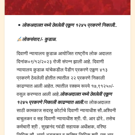
लोकअदालत मध्ये ठेवलेली एकूण १२४५ प्रकरणे निकाली..
लोकसंवाद /- कुडाळ.
दिवाणी न्यायालय कुडाळ आयोजित राष्ट्रीय लोक अदालत
दिनांक०९/१२/२०२३ रोजी संपन्न झाली आहे. दिवाणी
न्यायालय कुडाळ यांचेकडील पेंडीग प्रकरणे एकूण ४१३
प्रकरणे ठेवलेली होतीत त्यातील २२ प्रकरणे निकाली
काढण्यात आली आहेत. त्यातील रक्कम रूपये १७,९१२५०/-
वसुल करण्यात आली आहे.
लोकअदालत मध्ये ठेवलेली एकूण
१२४५ प्रकरणे निकाली काढण्यात आली.
या लोकअदालत
साठी कामकाज सदरहू कोर्टाचे दिवाणी न्यायाधीश सौ.अश्विनी
बाचुलकर व सह दिवाणी न्यायाधीश श्री. पी. आर ढोरे.. तसेच
कर्मचारी श्री . सुखानंद गवंडी सहायक अधीक्षक, वरिष्ठ
लिपिक सौ. आर्या अडुळकर व कनिष्ठ लिपिक श्री. एस.आर.