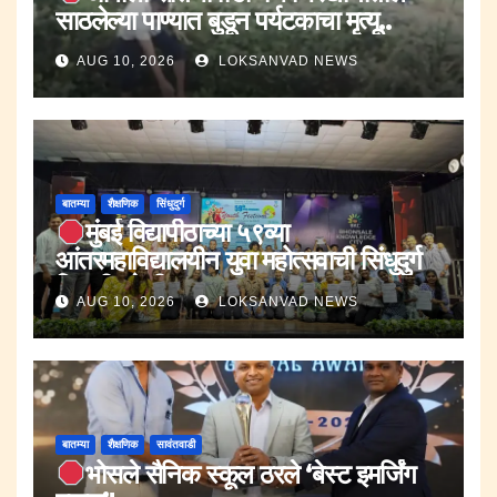
साठलेल्या पाण्यात बुडून पर्यटकाचा मृत्यू..
AUG 10, 2026
LOKSANVAD NEWS
बातम्या
शैक्षणिक
सिंधुदुर्ग
मुंबई विद्यापीठाच्या ५९व्या
आंतरमहाविद्यालयीन युवा महोत्सवाची सिंधुदुर्ग
विभागीय फेरी उत्साहात.
AUG 10, 2026
LOKSANVAD NEWS
बातम्या
शैक्षणिक
सावंतवाडी
भोसले सैनिक स्कूल ठरले ‘बेस्ट इमर्जिंग