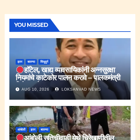
YOU MISSED
इतर
बातम्या
सिंधुदुर्ग
हॉटेल, खाद्य व्यावसायिकांनी अन्नसुरक्षा
नियमांचे काटेकोर पालन करावे – पालकमंत्री
नितेश राणे.
AUG 10, 2026
LOKSANVAD NEWS
आंबोली
इतर
बातम्या
आंबोली सतिचीवाडी येथे चिरेखाणीतील