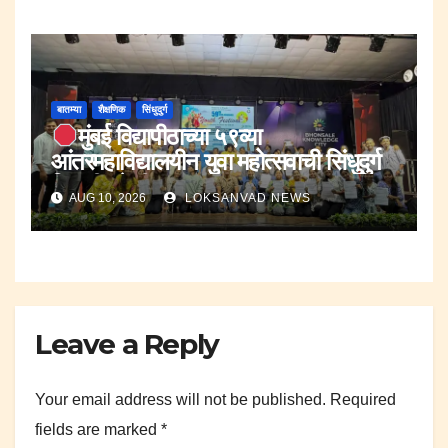
बातम्या
शैक्षणिक
सिंधुदुर्ग
मुंबई विद्यापीठाच्या ५९व्या
आंतरमहाविद्यालयीन युवा महोत्सवाची सिंधुदुर्ग
विभागीय फेरी उत्साहात.
AUG 10, 2026
LOKSANVAD NEWS
Leave a Reply
Your email address will not be published.
Required
fields are marked
*