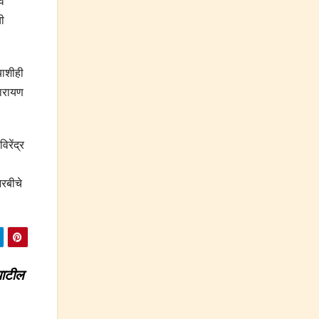
व
ची
याशीही
 नारायण
रेंद्र
आरबीचे
पाटील