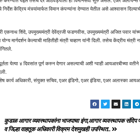
ुरु करण्यात येईल तसेच दर आठवड्याला ही विमानसेवा सुरु असेल. एअर अलांयन्स 
 निर्देश केंद्रिय मंत्र्यांमार्फत विमान कंपन्यांना देण्यात येतील असे आश्वासन दिल्या
्री एकनाथ शिंदे, उपमुख्यमंत्री देवेंद्रजी फडणवीस, उपमुख्यमंत्री अजित पवार यांच्
 योग्य मार्गदर्शन केल्याची माहितीही मंत्री चव्हाण यांनी दिली. तसेच केंद्रीय मंत्री
ांगितले.
ा येत्या ४ दिवसांत पूर्ण करुन देणार असल्याची अशी ग्वाही आयआरबीच्या वतीने वि
िली.
विशेष कार्य अधिकारी, संयुक्त सचिव, एअर इंडिगो, एअर इंडिया, एअर अलास्का आय
कुडाळ आगार व्यवस्थापकांना भाजपाचा इंगा,आगार व्यवस्थापक संदिप 
व जिल्हा वाहतूक अधिकारी विक्रम देशमुखही उपस्थित..