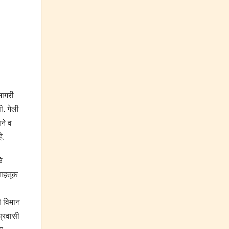
नागरी
ी. गेली
ाने व
े.
े
 वाहतूक
ी विमान
 प्रवासी