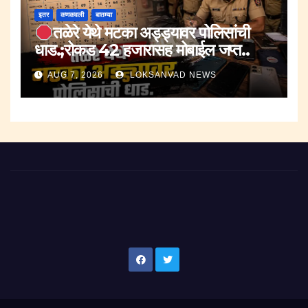
इतर
कणकवली
बातम्या
तळेरे येथे मटका अड्ड्यावर पोलिसांची
धाड.;रोकड 42 हजारासह मोबाईल जप्त..
AUG 7, 2026
LOKSANVAD NEWS