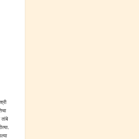
श्री
तिचा
तांबे
ोत्या.
ल्या