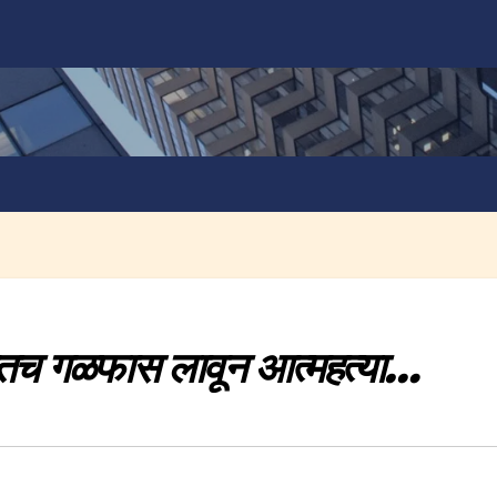
ातच गळफास लावून आत्महत्या…