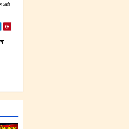
ात आले.
ान