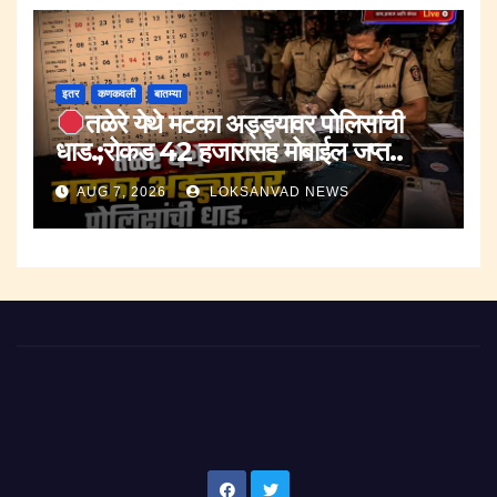
इतर
कणकवली
बातम्या
तळेरे येथे मटका अड्ड्यावर पोलिसांची
धाड.;रोकड 42 हजारासह मोबाईल जप्त..
AUG 7, 2026
LOKSANVAD NEWS