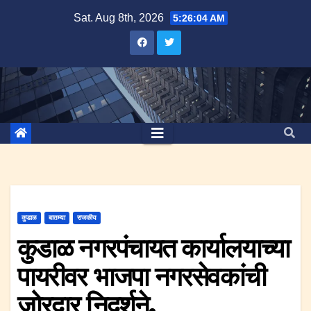
Skip
Sat. Aug 8th, 2026
5:26:05 AM
to
content
कुडाळ
बातम्या
राजकीय
कुडाळ नगरपंचायत कार्यालयाच्या
पायरीवर भाजपा नगरसेवकांची
जोरदार निदर्शने.