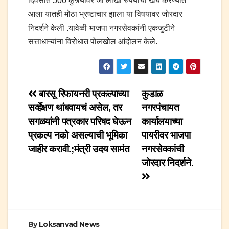
दिवसात 500 कुत्र्यांवर जो लाखो रुपयांचा खर्च करण्यात
आला यातही मोठा भ्रष्टाचार झाला या विषयावर जोरदार
निदर्शने केली .यावेळी भाजपा नगरसेवकांनी एकजुटीने
सत्ताधाऱ्यांना विरोधात पोलखोल आंदोलन केले.
Post
बारसू रिफायनरी प्रकल्पाच्या
कुडाळ
सर्व्हेक्षण थांबवायचं असेल, तर
नगरपंचायत
navigation
सगळ्यांनी पत्रकार परिषद घेऊन
कार्यालयाच्या
प्रकल्प नको असल्याची भूमिका
पायरीवर भाजपा
जाहीर करावी.;मंत्री उदय सामंत
नगरसेवकांची
जोरदार निदर्शने.
By
Loksanvad News