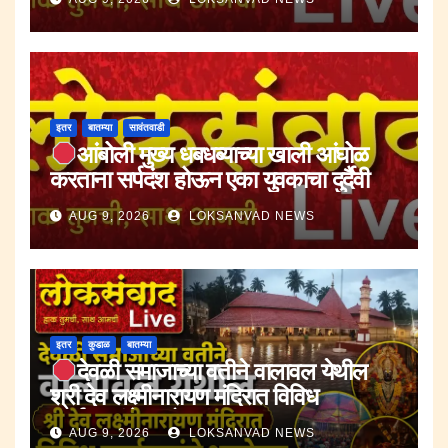
इतर
बातम्या
सावंतवाडी
आंबोली मुख्य धबधब्याच्या खाली आंघोळ
करताना सर्पदंश होऊन एका युवकाचा दुर्दैवी
मृत्यू.
AUG 9, 2026
LOKSANVAD NEWS
इतर
कुडाळ
बातम्या
देवळी समाजाच्या वतीने वालावल येथील
श्री देव लक्ष्मीनारायण मंदिरात विविध
कार्यक्रमांचे आयोजन.
AUG 9, 2026
LOKSANVAD NEWS