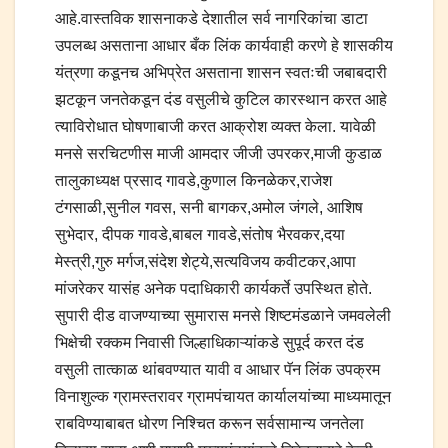
आहे.वास्तविक शासनाकडे देशातील सर्व नागरिकांचा डाटा
उपलब्ध असताना आधार बँक लिंक कार्यवाही करणे हे शासकीय
यंत्रणा कडूनच अभिप्रेत असताना शासन स्वतःची जबाबदारी
झटकून जनतेकडून दंड वसुलीचे कुटिल कारस्थान करत आहे
त्याविरोधात घोषणाबाजी करत आक्रोश व्यक्त केला. यावेळी
मनसे सरचिटणीस माजी आमदार जीजी उपरकर,माजी कुडाळ
तालुकाध्यक्ष प्रसाद गावडे,कुणाल किनळेकर,राजेश
टंगसाळी,सुनील गवस, सनी बागकर,अमोल जंगले, आशिष
सुभेदार, दीपक गावडे,बाबल गावडे,संतोष भैरवकर,दया
मेस्त्री,गुरु मर्गज,संदेश शेट्ये,सत्यविजय कवीटकर,आपा
मांजरेकर यासंह अनेक पदाधिकारी कार्यकर्ते उपस्थित होते.
सुपारी दीड वाजण्याच्या सुमारास मनसे शिष्टमंडळाने जमवलेली
भिक्षेची रक्कम निवासी जिल्हाधिकाऱ्यांकडे सुपूर्द करत दंड
वसुली तात्काळ थांबवण्यात यावी व आधार पॅन लिंक उपक्रम
विनाशुल्क ग्रामस्तरावर ग्रामपंचायत कार्यालयांच्या माध्यमातून
राबविण्याबाबत धोरण निश्चित करून सर्वसामान्य जनतेला