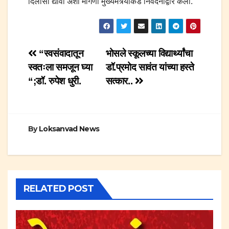
दिलासा द्यावा अशी मागणी मुख्यमंत्र्यांकडे निवेदनाद्वारे केली.
Post
“स्वसंवादातून
भोसले स्कूलच्या विद्यार्थ्यांचा
स्वतःला समजून घ्या
डॉ.प्रमोद सावंत यांच्या हस्ते
navigation
“;डॉ. रुपेश धुरी.
सत्कार..
By
Loksanvad News
RELATED POST