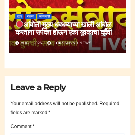
इतर
बातम्या
सावंतवाडी
आंबोली मुख्य धबधब्याच्या खाली आंघोळ
करताना सर्पदंश होऊन एका युवकाचा दुर्दैवी
मृत्यू.
AUG 9, 2026
LOKSANVAD NEWS
Leave a Reply
Your email address will not be published.
Required
fields are marked
*
Comment
*