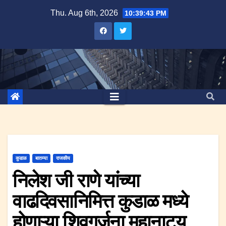
Skip
Thu. Aug 6th, 2026
10:39:43 PM
to
content
कुडाळ
बातम्या
राजकीय
निलेश जी राणे यांच्या
वाढदिवसानिमित्त कुडाळ मध्ये
होणाऱ्या शिवगर्जना महानाट्य