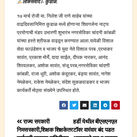
लोकसंवाद /- कुडाळ.
१७ मार्च रोजी मा. निलेश जी राणे साहेब यांच्या
वाढदिवसानिमित्त कुडाळ मध्ये होणाऱ्या शिवगर्जना नाट्य
प्रयोगाची मंडप उभारणी शुभारंभ नगरसेविका चांदनी कांबळी
यांच्या हस्ते श्रीफळ वाढवून करण्यात आला.यावेळी विशाल
सेवा फाउंडेशन व भाजप चे युवा नेते विशाल परब ,प्रभाकर
सावंत, प्रकाश मोर्ये, दादा साईल, दीपक नारकर, आनंद
शिरवलकर, अशोक सावंत, संजू परब,नगरसेविका चांदणी
कांबळी, राजा धुरी, अशोक कंदूरकर, बंड्या सावंत, नागेश
नेमळेकर, राकेश नेमळेकर, संदेश सुकळवाडकर व भाजप
कार्यकर्ते मोठ्या संख्येने उपस्थित होते.
Post
राज्य सरकारी
हर्डी येथील बीएसएनएल
निमसरकारी,शिक्षक शिक्षकेतर
टॉवर वारंवार बंद पडत
navigation