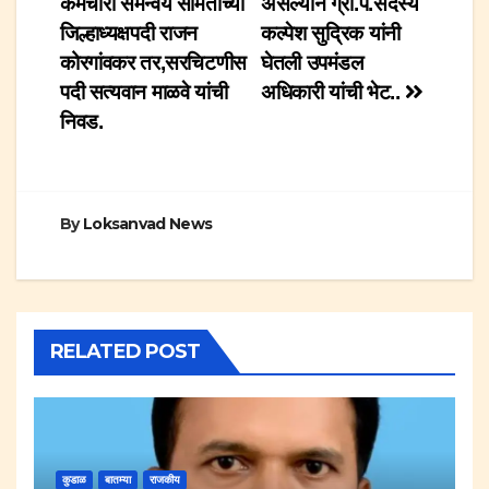
कर्मचारी समन्वय समितीच्या
असल्याने ग्रा.प.सदस्य
जिल्हाध्यक्षपदी राजन
कल्पेश सुद्रिक यांनी
कोरगांवकर तर,सरचिटणीस
घेतली उपमंडल
पदी सत्यवान माळवे यांची
अधिकारी यांची भेट..
निवड.
By
Loksanvad News
RELATED POST
कुडाळ
बातम्या
राजकीय