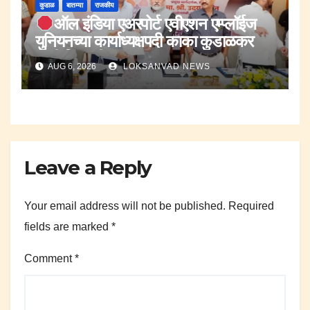
कुडाळ
बातम्या
राजकीय
ऑल इंडिया एअरपोर्ट एवीएशन एम्प्लॉईज
युनियनच्या कार्याध्यक्षपदी काका कुडाळकर
यांची नियुक्ती.
AUG 6, 2026
LOKSANVAD NEWS
Leave a Reply
Your email address will not be published.
Required
fields are marked
*
Comment
*