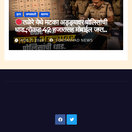
इतर
कणकवली
बातम्या
तळेरे येथे मटका अड्ड्यावर पोलिसांची
धाड.;रोकड 42 हजारासह मोबाईल जप्त..
AUG 7, 2026
LOKSANVAD NEWS