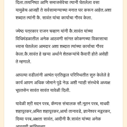
दिला.तत्वनिष्ठा आणि समाजसेवेचा त्यानी घेतलेला वसा
यामुळेच आजही ते सर्वसामान्याच्या मनात घर करून आहेत.अशा
शब्दात त्यांनी कै. सावंत यांचा कार्याचा गौरव केला.
ज्येष्ठ पत्रकार राजन चव्हाण यांनी कै.सावंत यांच्या
विधिमंडळातील अनेक आठवणी सांगत कोकणच्या विकासाचा
ध्यास घेतलेला आमदार अशा शब्दात त्यांच्या कार्याचा गौरव
केला.कै.सावंत हे खऱ्या अर्थाने शेतकऱ्यांचे कैवारी होते असेही
ते म्हणाले.
आपल्या वडीलांनी अत्यंत प्रतिकूल परिस्थितीत सुरु केलेले हे
कार्य आपण अधिक जोमाने पुढे नेऊ अशी ग्वाही संस्थेचे अध्यक्ष
भूपतसेन सावंत सावंत यावेळी दिली.
यावेळी श्री मदन परब, कॅम्पस संचालक सौ.नूतन परब, माधवी
शहापूरकर,अमित शहापूरकर,आर्या तानावडे, ज्ञानेश्वर मडूरकर,
दिव्या परब,अक्षता सावंत, आदीनी कै.सावंत यांच्या अनेक
आठवणी सांगितल्या.