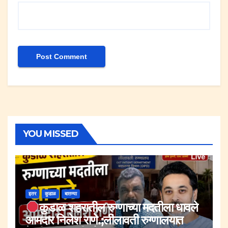
YOU MISSED
इतर
कुडाळ
बातम्या
कुडाळ शहरातील रुग्णाच्या मदतीला धावले
आमदार निलेश राणे.;लीलावती रुग्णालयात