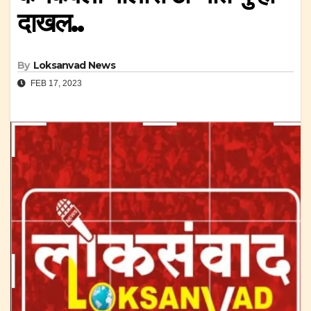
दाखल..
By
Loksanvad News
FEB 17, 2023