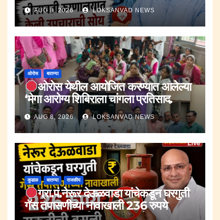
केली उपचाराची सोय.
AUG 8, 2026
LOKSANVAD NEWS
ओरोस
बातम्या
ओरोस येथील आयोजित करण्यात आलेल्या
‘मेगा आरोग्य शिबिराला चांगला प्रतिसाद.
AUG 8, 2026
LOKSANVAD NEWS
कुडाळ
बातम्या
राजकीय
ग्रा.पं.नेरूर देऊळवाडा यांचेकडून घरगुती
गॅस तपासणीच्या नावाखाली 236 रुपये
सक्तीची वसुली.;जि.प.सदस्य रूपेश पावसकर