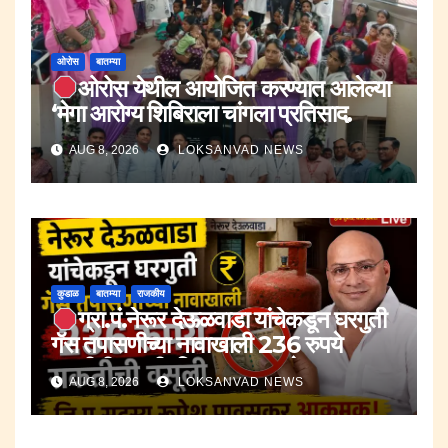
ओरोस
बातम्या
ओरोस येथील आयोजित करण्यात आलेल्या
‘मेगा आरोग्य शिबिराला चांगला प्रतिसाद.
AUG 8, 2026
LOKSANVAD NEWS
कुडाळ
बातम्या
राजकीय
ग्रा.पं.नेरूर देऊळवाडा यांचेकडून घरगुती
गॅस तपासणीच्या नावाखाली 236 रुपये
सक्तीची वसुली.;जि.प.सदस्य रूपेश पावसकर
AUG 8, 2026
LOKSANVAD NEWS
आक्रमक.