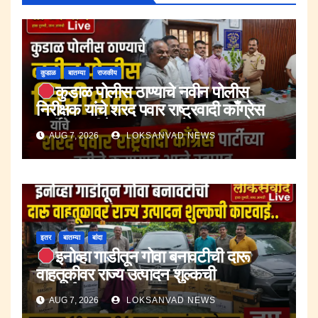
कुडाळ
बातम्या
राजकीय
कुडाळ पोलीस ठाण्याचे नवीन पोलीस
निरीक्षक यांचे शरद पवार राष्ट्रवादी काँग्रेस
पार्टीच्या वतीने करण्यात आले स्वागत.
AUG 7, 2026
LOKSANVAD NEWS
इतर
बातम्या
बांदा
इनोव्हा गाडीतून गोवा बनावटीची दारू
वाहतूकीवर राज्य उत्पादन शुल्कची
कारवाई.;दारूसह १० लाख २४ हजार रुपयांचा
AUG 7, 2026
LOKSANVAD NEWS
मुद्देमाल जप्त.