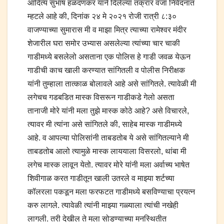
आदित्य सुभाष हळदणकर याने दिलेल्या तक्रार वजा निवेदनात
म्हटले आहे की, दिनांक २४ मे २०२१ रोजी रात्री ८:३०
वाजण्याच्या सुमारास मी व माझा मित्र त्याच्या रामेश्वर मंदीर
शेजारील घरा समोर उभ्यास असलेल्या त्यांच्या चार चाकी
गाडीमध्ये बसलेलो असताना एक पोलिस हे गाडी जवळ येऊन
गाडीची काच खाली करण्यात सांगितली व पोलीस निरीक्षक
यांनी तुम्हाला तात्काळ बोलावले आहे असे सांगितले. त्यावेळी मी
लगेचच गडबडित मास्क विसरून गाडीकडे गेलो असता
तानाजी मोरे यांनी मला तुझे मास्क कोठे आहे? असे विचारले,
त्यावर मी त्यांना असे सांगितले की, साहेब मास्क गाडीमध्ये
आहे. व आपल्या पोलिसांनी ताबडतोब ये असे सांगितल्याने मी
ताबडतोब आलो त्यामुळे मास्क लाययाला विसरलो, थांबा मी
लगेच मास्क लावून येतो. त्यावर मोरे यांनी मला अर्वाच्य भाषेत
शिवीगाळ करत गाडीतून खाली उतरले व माझ्या शर्टच्या
कॉलरला पकडून मला फरफटत गाडीमध्ये बसविण्याचा प्रयत्न
करु लागले. त्यावेळी त्यांनी माझ्या गळ्याला त्यांची नखेही
लागली. तरी देखील ते मला सोडण्याच्या मनस्थितीत