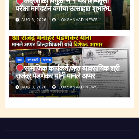
केंद्रशाळा पिंगुळी नं १ येथे शिष्यवृत्ती
परीक्षा मार्गदर्शन वर्गाचा उत्साहात शुभारंभ.
AUG 8, 2026
LOKSANVAD NEWS
इतर
कणकवली
बातम्या
सामाजिक कार्यकर्ते,जेष्ठ व्यावसायिक श्री
राजेंद्र पेडणेकर यांनी मानले अप्पर
जिल्हाधिकारी यांचे विषेशतः आभार.
AUG 8, 2026
LOKSANVAD NEWS