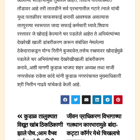
आलेल्या साहित्यामुळे तुंबलेले आहेत. शिवाय पावसाळ्यात
तोंडावर आहे तरी तातडीने सर्व प्रभागातील गटारे /नाले यांची
युध्द पातळीवर साफसफाई करावी आवश्यक असल्यास
तात्पुरत्या स्वरूपात जादा सफाई कर्मचारी घ्यावे.शिवाय
रस्तावर जे खोदाई केल्याने चर पडलेले आहेत ते अभियंत्यांच्या
देखरेखी खाली डांबरीकरण करून संबंधित नेमलेल्या
ठेकेदाराकडून योग्य रितीने बुजवावेत.तसेच रस्त्यावर खोदाईमुळे
पडलेले चर अभियंत्यांच्या देखरेखीखाली डांबरीकरण
करावे,.अशी मागणी कुडाळ भाजपा शहर अध्यक्ष तथा माजी
नगरसेवक राकेश कांदे यांनी कुडाळ नगरपंचायत मुख्याधिकारी
श्री नितीन गाढवे यांचेकडे केली आहे.
Post
कुडाळ तालुक्यात
जीवन प्राधिकरण विभागाच्या
विद्यूत खांब ठिकठिकाणी
गलथान कारभारामुळे बांदा-
navigation
झाले पोच.;आम वैभव
कट्टा कॉर्नर येथे चिखलाचे