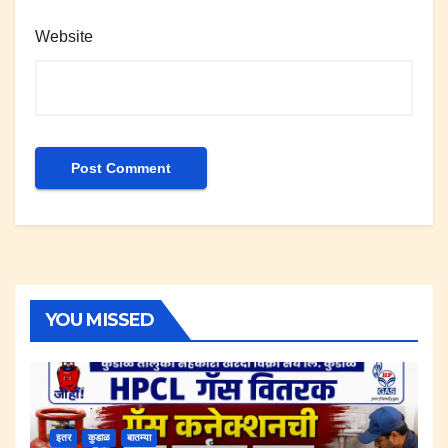
Website
YOU MISSED
इतर
कुडाळ
बातम्या