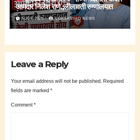
आमदार निलेश राणे.;लीलावती रुग्णालयात
केली उपचाराची सोय.
AUG 8, 2026
LOKSANVAD NEWS
Leave a Reply
Your email address will not be published.
Required
fields are marked
*
Comment
*