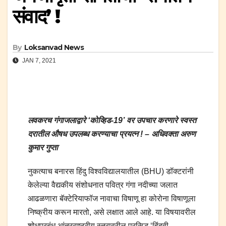
संवाद’ !
By
Loksanvad News
JAN 7, 2021
लवकरच गंगाजलाद्वारे ‘कोव्हिड-19’ वर उपचार करणारे स्वस्त
दरातील औषध उपलब्ध करण्याचा प्रयत्न ! – अधिवक्ता अरुण
कुमार गुप्ता
नुकत्याच बनारस हिंदु विश्‍वविद्यालयातील (BHU) डॉक्टरांनी
केलेल्या वैद्यकीय संशोधनात पवित्र गंगा नदीच्या जलात
आढळणारा बॅक्टेरियाफॉज नावाचा विषाणू हा कोरोना विषाणूला
निष्क्रीय करून मारतो, असे लक्षात आले आहे. या विषयावरील
शोधप्रबंध आंतरराष्ट्रीय स्तरावरील प्रसिद्ध ‘हिंदवी