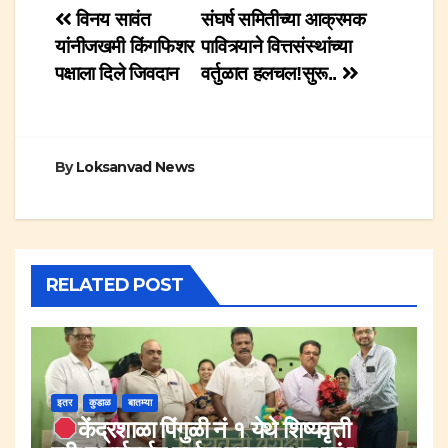
Post
विनय सावंत
संघर्ष समितीच्या आक्रमक
यांनीजखमी किंगफिशर
पावित्र्याने वित्तसंस्थांच्या
navigation
पक्षाला दिले जिवदान
वर्तुळात हलचल!सुरू..
By
Loksanvad News
RELATED POST
इतर
कुडाळ
बातम्या
केंद्रशाळा पिंगुळी नं १ येथे शिष्यवृत्ती