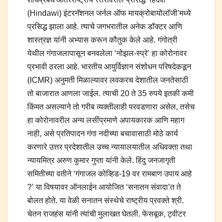
(Hindawi) इंटरनॅशनल जर्नल ऑफ मायक्रोबायोलॉजी’मध्ये
प्रसिद्ध झाला आहे. त्याचे जगभरातील अनेक डॉक्टर आणि
शास्त्रज्ञ यांनी अभ्यास करून कौतुक केले आहे. गंगोत्री
येथील गंगाजलापासून बनवलेला ‘नोझल-स्प्रे’ हा कोरोनावर
प्रभावी ठरला आहे. भारतीय आयुर्विज्ञान संशोधन परिषदेकडून
(ICMR) अनुमती मिळाल्यावर लवकरच देशातील जनतेसाठी
तो बाजारात आणला जाईल. त्याची 20 ते 35 रुपये इतकी कमी
किंमत असल्याने तो गरीब व्यक्तीलाही परवडणारा असेल, तसेच
हा कोरोनावरील अन्य लसींप्रमाणे अपायकारक आणि महाग
नाही, असे प्रतिपादन गंगा नदीच्या बचावासाठी मोठे कार्य
करणारे उत्तर प्रदेशातील उच्च न्यायालयातील अधिवक्ता तथा
न्यायमित्र अरुण कुमार गुप्ता यांनी केले. हिंदु जनजागृती
समितीच्या वतीने ‘गंगाजल कोव्हिड-19 वर रामबाण उपाय आहे
?’ या विषयावर ऑनलाईन आयोजित ‘सनातन संवादा’त ते
बोलत होते. या वेळी सनातन संस्थेचे राष्ट्रीय प्रवक्ते श्री.
चेतन राजहंस यांनी त्यांची मुलाखत घेतली. फेसबूक, ट्वीटर