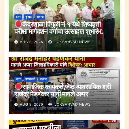
इतर
कुडाळ
बातम्या
केंद्रशाळा पिंगुळी नं १ येथे शिष्यवृत्ती
परीक्षा मार्गदर्शन वर्गाचा उत्साहात शुभारंभ.
AUG 8, 2026
LOKSANVAD NEWS
इतर
कणकवली
बातम्या
सामाजिक कार्यकर्ते,जेष्ठ व्यावसायिक श्री
राजेंद्र पेडणेकर यांनी मानले अप्पर
जिल्हाधिकारी यांचे विषेशतः आभार.
AUG 8, 2026
LOKSANVAD NEWS