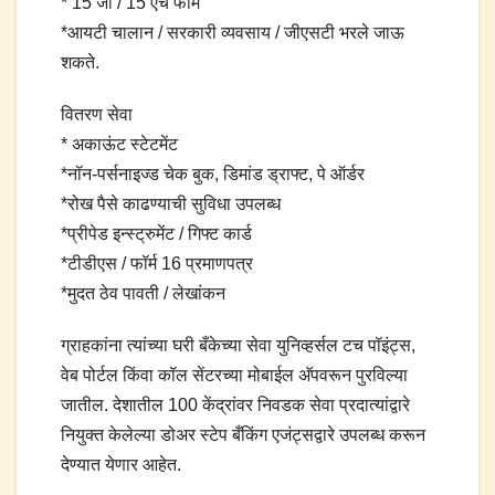
* 15 जी / 15 एच फॉर्म
*आयटी चालान / सरकारी व्यवसाय / जीएसटी भरले जाऊ
शकते.
वितरण सेवा
* अकाऊंट स्टेटमेंट
*नॉन-पर्सनाइज्ड चेक बुक, डिमांड ड्राफ्ट, पे ऑर्डर
*रोख पैसे काढण्याची सुविधा उपलब्ध
*प्रीपेड इन्स्ट्रुमेंट / गिफ्ट कार्ड
*टीडीएस / फॉर्म 16 प्रमाणपत्र
*मुदत ठेव पावती / लेखांकन
ग्राहकांना त्यांच्या घरी बँकेच्या सेवा युनिव्हर्सल टच पॉइंट्स,
वेब पोर्टल किंवा कॉल सेंटरच्या मोबाईल अ‍ॅपवरून पुरविल्या
जातील. देशातील 100 केंद्रांवर निवडक सेवा प्रदात्यांद्वारे
नियुक्त केलेल्या डोअर स्टेप बँकिंग एजंट्सद्वारे उपलब्ध करून
देण्यात येणार आहेत.