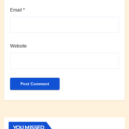
Email
*
Website
YOU MISSED