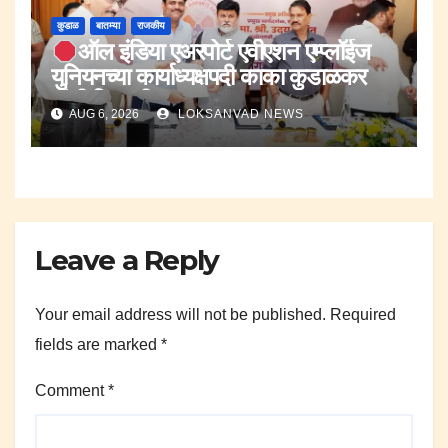
कुडाळ
बातम्या
राजकीय
ऑल इंडिया एअरपोर्ट एवीएशन एम्प्लॉईज
युनियनच्या कार्याध्यक्षपदी काका कुडाळकर
यांची नियुक्ती.
AUG 6, 2026
LOKSANVAD NEWS
Leave a Reply
Your email address will not be published.
Required
fields are marked
*
Comment
*