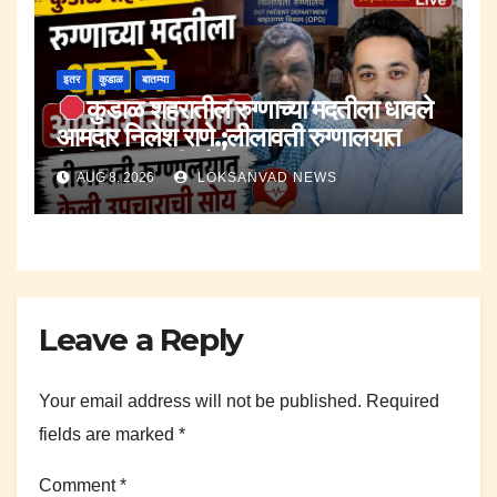
इतर
कुडाळ
बातम्या
कुडाळ शहरातील रुग्णाच्या मदतीला धावले
आमदार निलेश राणे.;लीलावती रुग्णालयात
केली उपचाराची सोय.
AUG 8, 2026
LOKSANVAD NEWS
Leave a Reply
Your email address will not be published.
Required
fields are marked
*
Comment
*