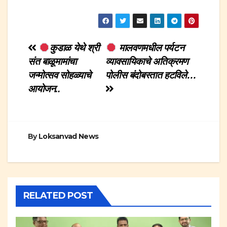
Post
कुडाळ येथे श्री
मालवणमधील पर्यटन
संत बाळूमामांचा
व्यावसायिकाचे अतिक्रमण
navigation
जन्मोत्सव सोहळ्याचे
पोलीस बंदोबस्तात हटविले…
आयोजन..
By
Loksanvad News
RELATED POST