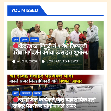
YOU MISSED
इतर
कुडाळ
बातम्या
केंद्रशाळा पिंगुळी नं १ येथे शिष्यवृत्ती
परीक्षा मार्गदर्शन वर्गाचा उत्साहात शुभारंभ.
AUG 8, 2026
LOKSANVAD NEWS
इतर
कणकवली
बातम्या
सामाजिक कार्यकर्ते,जेष्ठ व्यावसायिक श्री
राजेंद्र पेडणेकर यांनी मानले अप्पर