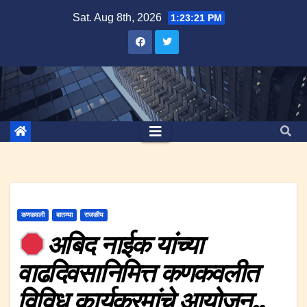
Skip
Sat. Aug 8th, 2026
1:23:21 PM
to
content
कणकवली
बातम्या
राजकीय
अबिद नाईक यांच्या
वाढदिवसानिमित्त कणकवलीत
विविध कार्यक्रमांचे आयोजन..