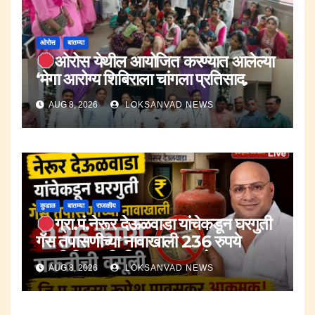
ओरोस
बातम्या
ओरोस येथील आयोजित करण्यात आलेल्या
‘मेगा आरोग्य शिबिराला चांगला प्रतिसाद.
AUG 8, 2026
LOKSANVAD NEWS
कुडाळ
बातम्या
राजकीय
ग्रा.पं.नेरूर देऊळवाडा यांचेकडून घरगुती
गॅस तपासणीच्या नावाखाली 236 रुपये
सक्तीची वसुली.;जि.प.सदस्य रूपेश पावसकर
AUG 8, 2026
LOKSANVAD NEWS
आक्रमक.