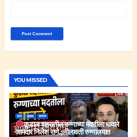
YOU MISSED
इतर
कुडाळ
बातम्या
कुडाळ शहरातील रुग्णाच्या मदतीला धावले
आमदार निलेश राणे.;लीलावती रुग्णालयात