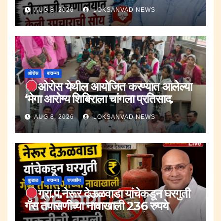
केली उपचाराची सोय.
AUG 8, 2026
LOKSANVAD NEWS
ओरोस
बातम्या
ओरोस येथील आयोजित करण्यात आलेल्या
‘मेगा आरोग्य शिबिराला चांगला प्रतिसाद.
AUG 8, 2026
LOKSANVAD NEWS
कुडाळ
बातम्या
राजकीय
ग्रा.पं.नेरूर देऊळवाडा यांचेकडून घरगुती
गॅस तपासणीच्या नावाखाली 236 रुपये
सक्तीची वसुली.;जि.प.सदस्य रूपेश पावसकर