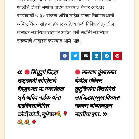
थाळीचे दोनशे जणांना वाटप करण्यात येणार आहे.तर
सायंकाळी ७.३० वाजता अबिद नाईक यांच्या निवासस्थानी
अभिष्टचिंतन सोहळा होणार आहे. यावेळी विविध क्षेत्रातील
मान्यवर उपस्थित राहणार आहेत. तरी सर्वांनी उपस्थित
राहण्याचे आवाहन करण्यात आले आहे.
Post
सिंधुदुर्ग जिल्हा
मालवण कुंभारमाठ
राष्ट्रवादी काँग्रेसचे
येथील गोवेकर
navigation
जिल्हाध्यक्ष मा.नगरसेवक
कुटुंबियांना शिवसेनेचे
श्री.अबिद नाईक यांना
उपजिल्हाप्रमुख विश्वास
वाढदिवसानिमित्त
गावकर यांच्याकडून
कोटी,कोटी,,शुभेच्छा
मदतीचा हात..